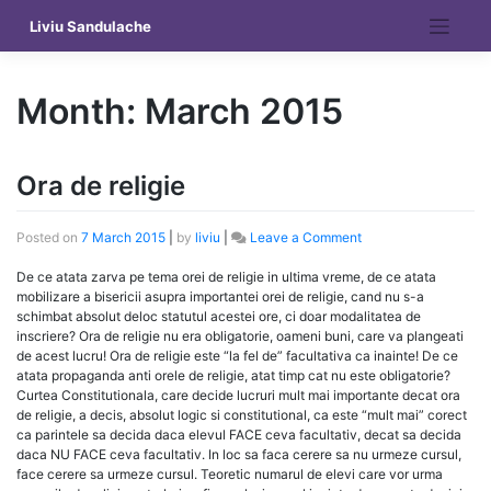
Skip
Liviu Sandulache
to
content
Month:
March 2015
Ora de religie
on
Posted on
7 March 2015
|
by
liviu
|
Leave a Comment
Ora
de
De ce atata zarva pe tema orei de religie in ultima vreme, de ce atata
religie
mobilizare a bisericii asupra importantei orei de religie, cand nu s-a
schimbat absolut deloc statutul acestei ore, ci doar modalitatea de
inscriere? Ora de religie nu era obligatorie, oameni buni, care va plangeati
de acest lucru! Ora de religie este “la fel de” facultativa ca inainte! De ce
atata propaganda anti orele de religie, atat timp cat nu este obligatorie?
Curtea Constitutionala, care decide lucruri mult mai importante decat ora
de religie, a decis, absolut logic si constitutional, ca este “mult mai” corect
ca parintele sa decida daca elevul FACE ceva facultativ, decat sa decida
daca NU FACE ceva facultativ. In loc sa faca cerere sa nu urmeze cursul,
face cerere sa urmeze cursul. Teoretic numarul de elevi care vor urma