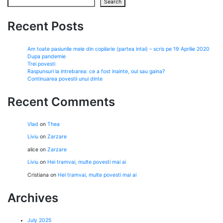
Search
Recent Posts
Am toate pasiunile mele din copilarie (partea intai) – scris pe 19 Aprilie 2020
Dupa pandemie
Trei povesti
Raspunsuri la intrebarea: ce a fost inainte, oul sau gaina?
Continuarea povestii unui dinte
Recent Comments
Vlad
on
Thea
Liviu
on
Zarzare
alice
on
Zarzare
Liviu
on
Hei tramvai, multe povesti mai ai
Cristiana
on
Hei tramvai, multe povesti mai ai
Archives
July 2025