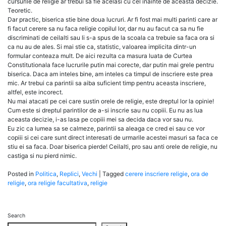
cursurile de religie ar trebui sa fie acelasi cu cel inainte de aceasta decizie.
Teoretic.
Dar practic, biserica stie bine doua lucruri. Ar fi fost mai multi parinti care ar
fi facut cerere sa nu faca religie copilul lor, dar nu au facut ca sa nu fie
discriminati de ceilalti sau li s-a spus de la scoala ca trebuie sa faca ora si
ca nu au de ales. Si mai stie ca, statistic, valoarea implicita dintr-un
formular conteaza mult. De aici rezulta ca masura luata de Curtea
Constitutionala face lucrurile putin mai corecte, dar putin mai grele pentru
biserica. Daca am inteles bine, am inteles ca timpul de inscriere este prea
mic. Ar trebui ca parintii sa aiba suficient timp pentru aceasta inscriere,
altfel, este incorect.
Nu mai atacati pe cei care sustin orele de religie, este dreptul lor la opinie!
Cum este si dreptul parintilor de a-si inscrie sau nu copiii. Eu nu as lua
aceasta decizie, i-as lasa pe copiii mei sa decida daca vor sau nu.
Eu zic ca lumea sa se calmeze, parintii sa aleaga ce cred ei sau ce vor
copiii si cei care sunt direct interesati de urmarile acestei masuri sa faca ce
stiu ei sa faca. Doar biserica pierde! Ceilalti, pro sau anti orele de religie, nu
castiga si nu pierd nimic.
Posted in
Politica
,
Replici
,
Vechi
|
Tagged
cerere inscriere religie
,
ora de
religie
,
ora religie facultativa
,
religie
Search