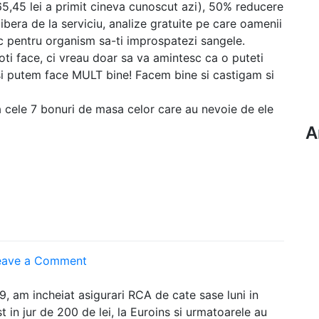
5,45 lei a primit cineva cunoscut azi), 50% reducere
bera de la serviciu, analize gratuite pe care oamenii
ic pentru organism sa-ti improspatezi sangele.
oti face, ci vreau doar sa va amintesc ca o puteti
si putem face MULT bine! Facem bine si castigam si
na cele 7 bonuri de masa celor care au nevoie de ele
A
on
eave a Comment
Asigurarile
mele
, am incheiat asigurari RCA de cate sase luni in
RCA
st in jur de 200 de lei, la Euroins si urmatoarele au