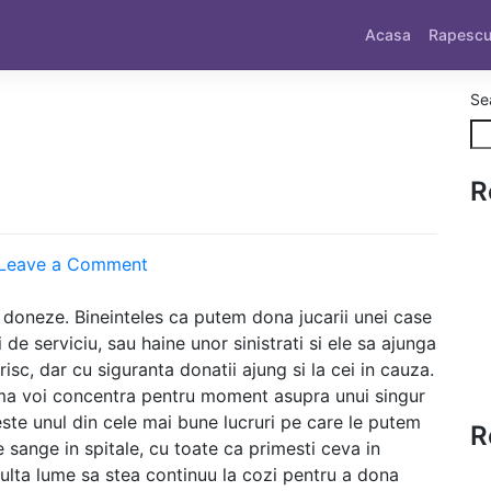
Acasa
Rapesc
Se
R
on
Leave a Comment
Sa
donam
 doneze. Bineinteles ca putem dona jucarii unei case
i de serviciu, sau haine unor sinistrati si ele sa ajunga
risc, dar cu siguranta donatii ajung si la cei in cauza.
 ma voi concentra pentru moment asupra unui singur
ste unul din cele mai bune lucruri pe care le putem
R
sange in spitale, cu toate ca primesti ceva in
ulta lume sa stea continuu la cozi pentru a dona