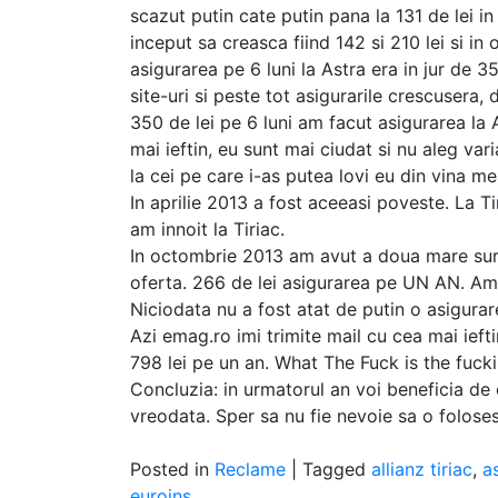
scazut putin cate putin pana la 131 de lei in
inceput sa creasca fiind 142 si 210 lei si i
asigurarea pe 6 luni la Astra era in jur de 3
site-uri si peste tot asigurarile crescusera,
350 de lei pe 6 luni am facut asigurarea la 
mai ieftin, eu sunt mai ciudat si nu aleg vari
la cei pe care i-as putea lovi eu din vina me
In aprilie 2013 a fost aceeasi poveste. La T
am innoit la Tiriac.
In octombrie 2013 am avut a doua mare surp
oferta. 266 de lei asigurarea pe UN AN. Am f
Niciodata nu a fost atat de putin o asigura
Azi emag.ro imi trimite mail cu cea mai iefti
798 lei pe un an. What The Fuck is the fuck
Concluzia: in urmatorul an voi beneficia de
vreodata. Sper sa nu fie nevoie sa o folose
Posted in
Reclame
|
Tagged
allianz tiriac
,
a
euroins