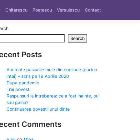
u
Chitarescu
Poetescu
Versulescu
Contact
arch
Search
ecent Posts
Am toate pasiunile mele din copilarie (partea
intai) – scris pe 19 Aprilie 2020
Dupa pandemie
Trei povesti
Raspunsuri la intrebarea: ce a fost inainte, oul
sau gaina?
Continuarea povestii unui dinte
ecent Comments
Vlad
on
Thea