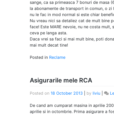
sange, ca sa primeasca 7 bonuri de masa (6
la abonamente de transport in comun, o zi li
nu le fac in mod normal si este chiar benef
Nu vreau nici sa detaliez cat de mult bine p
face! Este MARE nevoie, nu ne costa mult, 
ceva pe langa asta.
Daca vrei sa faci si mai mult bine, poti do
mai mult decat tine!
Posted in
Reclame
Asigurarile mele RCA
Posted on
18 October 2013
|
by
liviu
|
L
De cand am cumparat masina in aprilie 2009
aprilie si in octombrie. Prima asigurare a fo