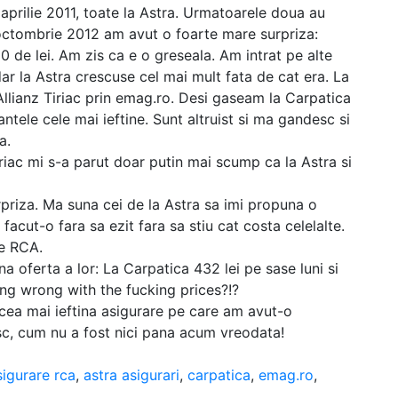
 aprilie 2011, toate la Astra. Urmatoarele doua au
n octombrie 2012 am avut o foarte mare surpriza:
50 de lei. Am zis ca e o greseala. Am intrat pe alte
 dar la Astra crescuse cel mai mult fata de cat era. La
Allianz Tiriac prin emag.ro. Desi gaseam la Carpatica
antele cele mai ieftine. Sunt altruist si ma gandesc si
a.
iriac mi s-a parut doar putin mai scump ca la Astra si
riza. Ma suna cei de la Astra sa imi propuna o
acut-o fara sa ezit fara sa stiu cat costa celelalte.
re RCA.
na oferta a lor: La Carpatica 432 lei pe sase luni si
ing wrong with the fucking prices?!?
 cea mai ieftina asigurare pe care am avut-o
sc, cum nu a fost nici pana acum vreodata!
sigurare rca
,
astra asigurari
,
carpatica
,
emag.ro
,