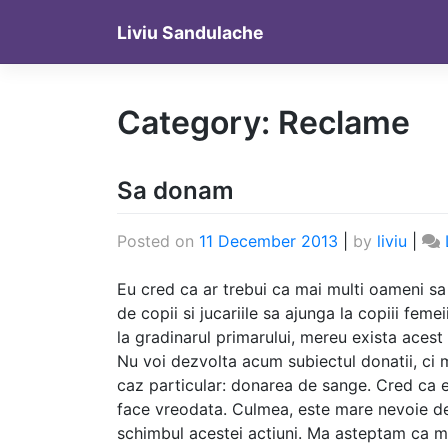
Skip
Liviu Sandulache
to
content
Category:
Reclame
Sa donam
Posted on
11 December 2013
|
by
liviu
|
Eu cred ca ar trebui ca mai multi oameni sa
de copii si jucariile sa ajunga la copiii femei
la gradinarul primarului, mereu exista acest 
Nu voi dezvolta acum subiectul donatii, ci
caz particular: donarea de sange. Cred ca e
face vreodata. Culmea, este mare nevoie de 
schimbul acestei actiuni. Ma asteptam ca m