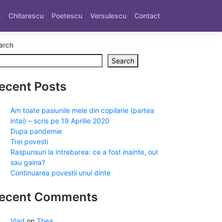
u
Chitarescu
Poetescu
Versulescu
Contact
arch
Search
ecent Posts
Am toate pasiunile mele din copilarie (partea
intai) – scris pe 19 Aprilie 2020
Dupa pandemie
Trei povesti
Raspunsuri la intrebarea: ce a fost inainte, oul
sau gaina?
Continuarea povestii unui dinte
ecent Comments
Vlad
on
Thea