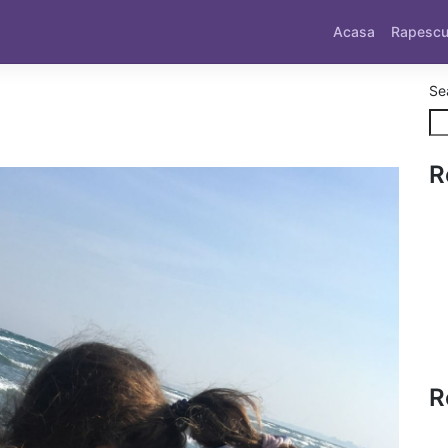
Acasa
Rapesc
Se
R
R