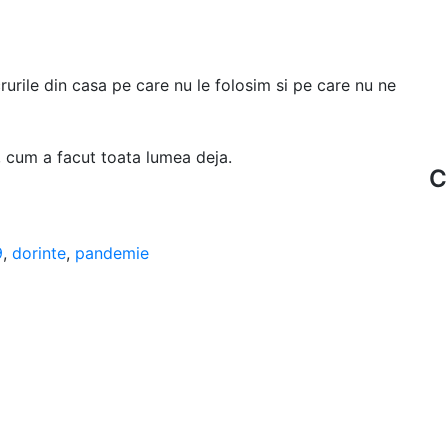
urile din casa pe care nu le folosim si pe care nu ne
a, cum a facut toata lumea deja.
C
9
,
dorinte
,
pandemie