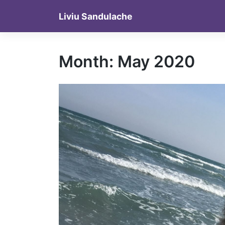
Skip
Liviu Sandulache
to
content
Month:
May 2020