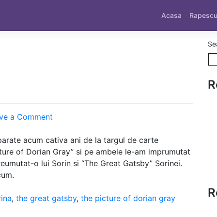
Acasa
Rapesc
Se
R
on
ve a Comment
Sorini
arate acum cativa ani de la targul de carte
ture of Dorian Gray” si pe ambele le-am imprumutat
eumutat-o lui Sorin si “The Great Gatsby” Sorinei.
cum.
R
rina
,
the great gatsby
,
the picture of dorian gray