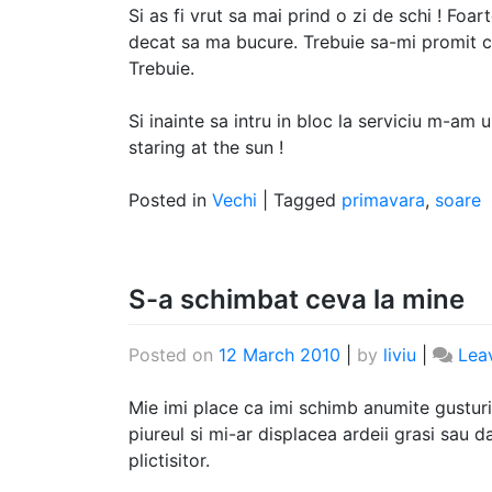
Si as fi vrut sa mai prind o zi de schi ! Foa
decat sa ma bucure. Trebuie sa-mi promit ca
Trebuie.
Si inainte sa intru in bloc la serviciu m-am
staring at the sun !
Posted in
Vechi
|
Tagged
primavara
,
soare
S-a schimbat ceva la mine
Posted on
12 March 2010
|
by
liviu
|
Lea
Mie imi place ca imi schimb anumite gusturi 
piureul si mi-ar displacea ardeii grasi sau dac
plictisitor.