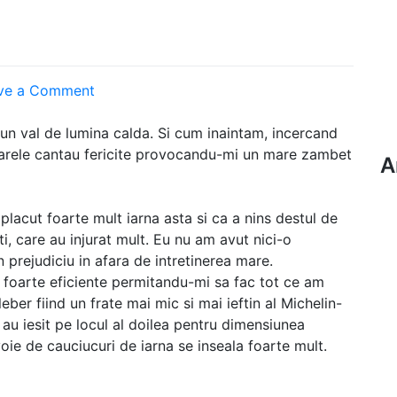
on
ve a Comment
Staring
at
 un val de lumina calda. Si cum inaintam, incercand
the
arele cantau fericite provocandu-mi un mare zambet
A
sun
lacut foarte mult iarna asta si ca a nins destul de
i, care au injurat mult. Eu nu am avut nici-o
prejudiciu in afara de intretinerea mare.
i foarte eficiente permitandu-mi sa fac tot ce am
ber fiind un frate mai mic si mai ieftin al Michelin-
 au iesit pe locul al doilea pentru dimensiunea
oie de cauciucuri de iarna se inseala foarte mult.