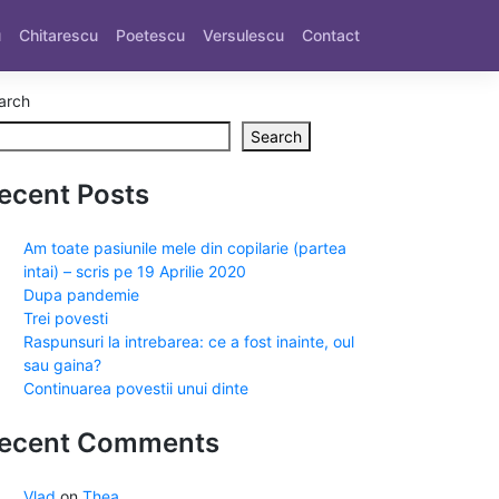
u
Chitarescu
Poetescu
Versulescu
Contact
arch
Search
ecent Posts
Am toate pasiunile mele din copilarie (partea
intai) – scris pe 19 Aprilie 2020
Dupa pandemie
Trei povesti
Raspunsuri la intrebarea: ce a fost inainte, oul
sau gaina?
Continuarea povestii unui dinte
ecent Comments
Vlad
on
Thea