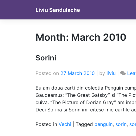
Skip
Liviu Sandulache
to
content
Month:
March 2010
Sorini
Posted on
27 March 2010
|
by
liviu
|
Lea
Eu am doua carti din colectia Penguin cump
Gaudeamus: “The Great Gatsby” si “The Pic
cuiva. “The Picture of Dorian Gray” am impr
Deci Sorina si Sorin imi citesc mie cartile a
Posted in
Vechi
|
Tagged
penguin
,
sorin
,
so