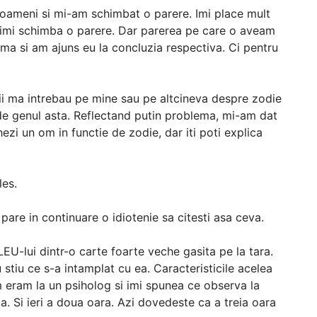
mine
ti oameni si mi-am schimbat o parere. Imi place mult
 imi schimba o parere. Dar parerea pe care o aveam
ma si am ajuns eu la concluzia respectiva. Ci pentru
i ma intrebau pe mine sau pe altcineva despre zodie
 de genul asta. Reflectand putin problema, mi-am dat
zi un om in functie de zodie, dar iti poti explica
les.
pare in continuare o idiotenie sa citesti asa ceva.
LEU-lui dintr-o carte foarte veche gasita pe la tara.
stiu ce s-a intamplat cu ea. Caracteristicile acelea
 eram la un psiholog si imi spunea ce observa la
 Si ieri a doua oara. Azi dovedeste ca a treia oara