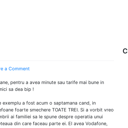
C
on
ve a Comment
Urasc
I
ane, pentru a avea minute sau tarife mai bune in
nici sa dea bip !
e exemplu a fost acum o saptamana cand, in
efoane foarte smechere TOATE TREI. Si a vorbit vreo
rii ai familiei sa le spune despre operatia unui
teaua din care faceau parte ei. El avea Vodafone,