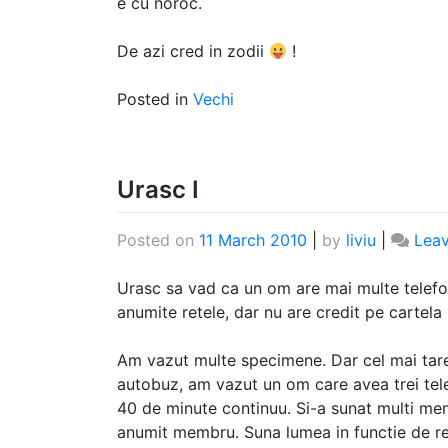
e cu noroc.
De azi cred in zodii
!
Posted in
Vechi
Urasc I
Posted on
11 March 2010
|
by
liviu
|
Lea
Urasc sa vad ca un om are mai multe telefo
anumite retele, dar nu are credit pe cartela 
Am vazut multe specimene. Dar cel mai tar
autobuz, am vazut un om care avea trei tel
40 de minute continuu. Si-a sunat multi memb
anumit membru. Suna lumea in functie de re