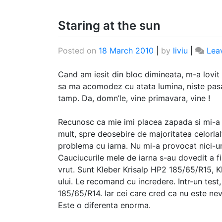
Staring at the sun
Posted on
18 March 2010
|
by
liviu
|
Lea
Cand am iesit din bloc dimineata, m-a lovit
sa ma acomodez cu atata lumina, niste pas
tamp. Da, domn’le, vine primavara, vine !
Recunosc ca mie imi placea zapada si mi-a p
mult, spre deosebire de majoritatea celorlalt
problema cu iarna. Nu mi-a provocat nici-un 
Cauciucurile mele de iarna s-au dovedit a f
vrut. Sunt Kleber Krisalp HP2 185/65/R15, Kle
ului. Le recomand cu incredere. Intr-un test,
185/65/R14. Iar cei care cred ca nu este nev
Este o diferenta enorma.