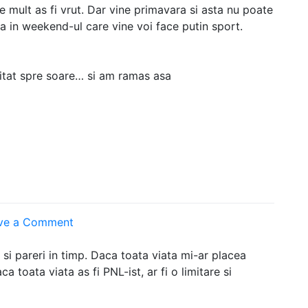
rte mult as fi vrut. Dar vine primavara si asta nu poate
 in weekend-ul care vine voi face putin sport.
 uitat spre soare… si am ramas asa
on
ve a Comment
S-
a
si pareri in timp. Daca toata viata mi-ar placea
schimbat
a toata viata as fi PNL-ist, ar fi o limitare si
ceva
la