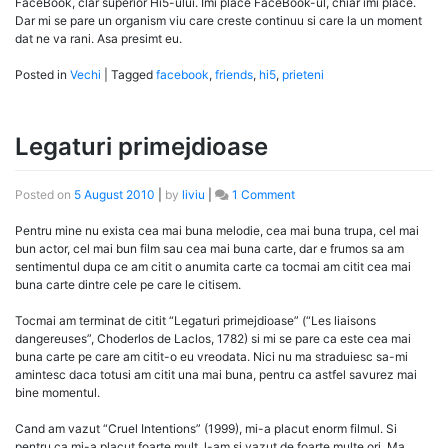
FaceBook, clar superior Hi5-ului. Imi place FaceBook-ul, chiar imi place.
Dar mi se pare un organism viu care creste continuu si care la un moment
dat ne va rani. Asa presimt eu.
Posted in
Vechi
|
Tagged
facebook
,
friends
,
hi5
,
prieteni
Legaturi primejdioase
on
Posted on
5 August 2010
|
by
liviu
|
1 Comment
Legaturi
primejdioase
Pentru mine nu exista cea mai buna melodie, cea mai buna trupa, cel mai
bun actor, cel mai bun film sau cea mai buna carte, dar e frumos sa am
sentimentul dupa ce am citit o anumita carte ca tocmai am citit cea mai
buna carte dintre cele pe care le citisem.
Tocmai am terminat de citit “Legaturi primejdioase” (“Les liaisons
dangereuses”, Choderlos de Laclos, 1782) si mi se pare ca este cea mai
buna carte pe care am citit-o eu vreodata. Nici nu ma straduiesc sa-mi
amintesc daca totusi am citit una mai buna, pentru ca astfel savurez mai
bine momentul.
Cand am vazut “Cruel Intentions” (1999), mi-a placut enorm filmul. Si
pentru ca mi-a placut foarte mult, l-am si vazut de foarte multe ori. Ma