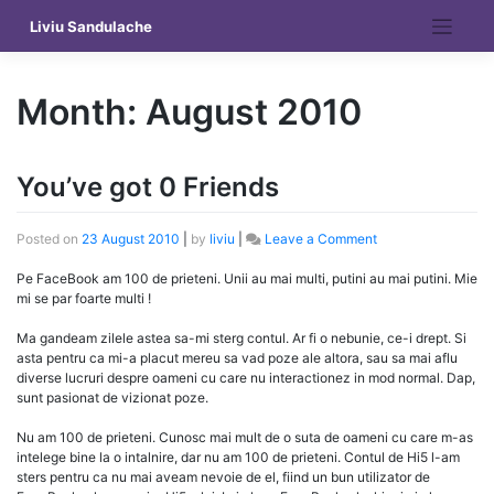
Skip
Liviu Sandulache
to
content
Month:
August 2010
You’ve got 0 Friends
on
Posted on
23 August 2010
|
by
liviu
|
Leave a Comment
You’ve
got
Pe FaceBook am 100 de prieteni. Unii au mai multi, putini au mai putini. Mie
0
mi se par foarte multi !
Friends
Ma gandeam zilele astea sa-mi sterg contul. Ar fi o nebunie, ce-i drept. Si
asta pentru ca mi-a placut mereu sa vad poze ale altora, sau sa mai aflu
diverse lucruri despre oameni cu care nu interactionez in mod normal. Dap,
sunt pasionat de vizionat poze.
Nu am 100 de prieteni. Cunosc mai mult de o suta de oameni cu care m-as
intelege bine la o intalnire, dar nu am 100 de prieteni. Contul de Hi5 l-am
sters pentru ca nu mai aveam nevoie de el, fiind un bun utilizator de