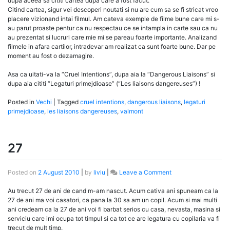
dupa aceea sa cititi cartea dupa care a fost facut.
Citind cartea, sigur vei descoperi noutati si nu are cum sa se fi stricat vreo
placere vizionand intai filmul. Am cateva exemple de filme bune care mi s-
au parut proaste pentur ca nu respectau ce se intampla in carte sau ca nu
au prezentat si lucruri care mie mi se pareau foarte importante. Analizand
filmele in afara cartilor, intradevar am realizat ca sunt foarte bune. Dar pe
moment au fost o dezamagire.
Asa ca uitati-va la “Cruel Intentions”, dupa aia la “Dangerous Liaisons” si
dupa aia cititi “Legaturi primejdioase” (“Les liaisons dangereuses”) !
Posted in
Vechi
|
Tagged
cruel intentions
,
dangerous liaisons
,
legaturi
primejdioase
,
les liaisons dangereuses
,
valmont
27
on
Posted on
2 August 2010
|
by
liviu
|
Leave a Comment
27
Au trecut 27 de ani de cand m-am nascut. Acum cativa ani spuneam ca la
27 de ani ma voi casatori, ca pana la 30 sa am un copil. Acum si mai multi
ani credeam ca la 27 de ani voi fi barbat serios cu casa, nevasta, masina si
serviciu care imi ocupa tot timpul si ca tot ce are legatura cu copilaria va fi
trecut de mult timp.