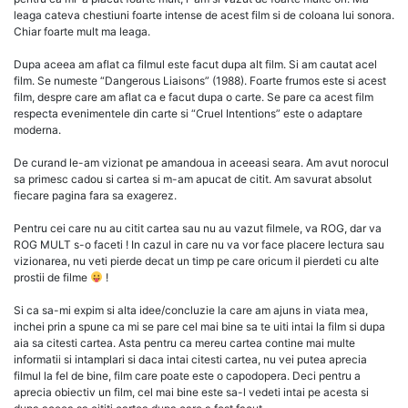
leaga cateva chestiuni foarte intense de acest film si de coloana lui sonora.
Chiar foarte mult ma leaga.
Dupa aceea am aflat ca filmul este facut dupa alt film. Si am cautat acel
film. Se numeste “Dangerous Liaisons” (1988). Foarte frumos este si acest
film, despre care am aflat ca e facut dupa o carte. Se pare ca acest film
respecta evenimentele din carte si “Cruel Intentions” este o adaptare
moderna.
De curand le-am vizionat pe amandoua in aceeasi seara. Am avut norocul
sa primesc cadou si cartea si m-am apucat de citit. Am savurat absolut
fiecare pagina fara sa exagerez.
Pentru cei care nu au citit cartea sau nu au vazut filmele, va ROG, dar va
ROG MULT s-o faceti ! In cazul in care nu va vor face placere lectura sau
vizionarea, nu veti pierde decat un timp pe care oricum il pierdeti cu alte
prostii de filme
!
Si ca sa-mi expim si alta idee/concluzie la care am ajuns in viata mea,
inchei prin a spune ca mi se pare cel mai bine sa te uiti intai la film si dupa
aia sa citesti cartea. Asta pentru ca mereu cartea contine mai multe
informatii si intamplari si daca intai citesti cartea, nu vei putea aprecia
filmul la fel de bine, film care poate este o capodopera. Deci pentru a
aprecia obiectiv un film, cel mai bine este sa-l vedeti intai pe acesta si