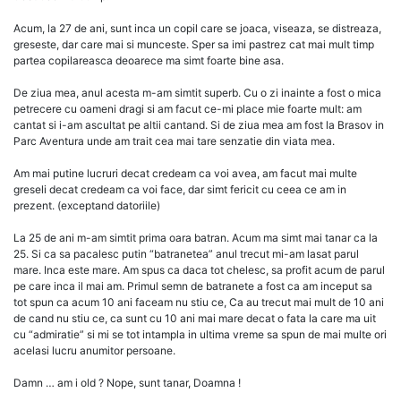
Acum, la 27 de ani, sunt inca un copil care se joaca, viseaza, se distreaza,
greseste, dar care mai si munceste. Sper sa imi pastrez cat mai mult timp
partea copilareasca deoarece ma simt foarte bine asa.
De ziua mea, anul acesta m-am simtit superb. Cu o zi inainte a fost o mica
petrecere cu oameni dragi si am facut ce-mi place mie foarte mult: am
cantat si i-am ascultat pe altii cantand. Si de ziua mea am fost la Brasov in
Parc Aventura unde am trait cea mai tare senzatie din viata mea.
Am mai putine lucruri decat credeam ca voi avea, am facut mai multe
greseli decat credeam ca voi face, dar simt fericit cu ceea ce am in
prezent. (exceptand datoriile)
La 25 de ani m-am simtit prima oara batran. Acum ma simt mai tanar ca la
25. Si ca sa pacalesc putin “batranetea” anul trecut mi-am lasat parul
mare. Inca este mare. Am spus ca daca tot chelesc, sa profit acum de parul
pe care inca il mai am. Primul semn de batranete a fost ca am inceput sa
tot spun ca acum 10 ani faceam nu stiu ce, Ca au trecut mai mult de 10 ani
de cand nu stiu ce, ca sunt cu 10 ani mai mare decat o fata la care ma uit
cu “admiratie” si mi se tot intampla in ultima vreme sa spun de mai multe ori
acelasi lucru anumitor persoane.
Damn … am i old ? Nope, sunt tanar, Doamna !