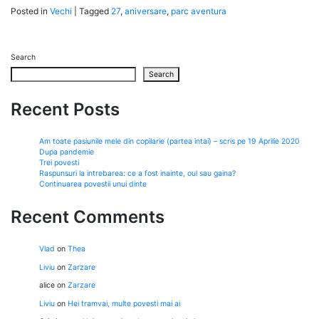
Posted in
Vechi
|
Tagged
27
,
aniversare
,
parc aventura
Search
Search
Recent Posts
Am toate pasiunile mele din copilarie (partea intai) – scris pe 19 Aprilie 2020
Dupa pandemie
Trei povesti
Raspunsuri la intrebarea: ce a fost inainte, oul sau gaina?
Continuarea povestii unui dinte
Recent Comments
Vlad
on
Thea
Liviu
on
Zarzare
alice
on
Zarzare
Liviu
on
Hei tramvai, multe povesti mai ai