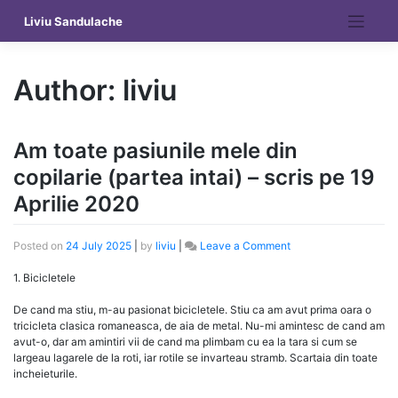
Skip
Liviu Sandulache
to
content
Author:
liviu
Am toate pasiunile mele din
copilarie (partea intai) – scris pe 19
Aprilie 2020
on
Posted on
24 July 2025
|
by
liviu
|
Leave a Comment
Am
toate
1. Bicicletele
pasiunile
mele
De cand ma stiu, m-au pasionat bicicletele. Stiu ca am avut prima oara o
din
tricicleta clasica romaneasca, de aia de metal. Nu-mi amintesc de cand am
copilarie
avut-o, dar am amintiri vii de cand ma plimbam cu ea la tara si cum se
(partea
largeau lagarele de la roti, iar rotile se invarteau stramb. Scartaia din toate
intai)
incheieturile.
–