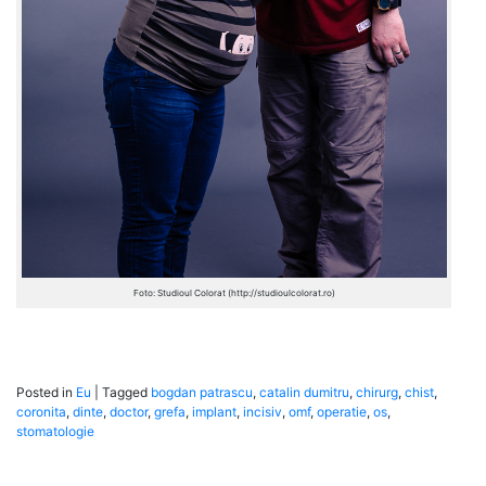
Foto: Studioul Colorat (http://studioulcolorat.ro)
Posted in
Eu
|
Tagged
bogdan patrascu
,
catalin dumitru
,
chirurg
,
chist
,
coronita
,
dinte
,
doctor
,
grefa
,
implant
,
incisiv
,
omf
,
operatie
,
os
,
stomatologie