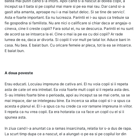
batea mai putin cand s-a intors. Apoi cand s-a nascut al doilea copil, a
inceput sa il bata si pe copilul mai mare si pe ea mai rau. Dar cand si-a
gasit alta amanta, aproape nu i-a mai batut deloc. Si se tine de servici’.
Asta e foarte important. Ea nu lucreaza. Parintii ei i-au spus ca trebuie sa
fie gospodina si familista. Nu are nici o calificare si chiar daca ar angaja-o
cineva, cine ii creste copiii? Fara sotul ei, nu se descurca. Parintii ei nu sunt
de acord sa se intoarca la ei. Cine o mai ia pe ea cu doi copii? Ar rade
lumea de ea, daca ar divorta. Si copiii il vor mult pe tatal lor. Aduce bani in
casa. Nu bea. E baiat bun. Cu oricare femeie ar pleca, tot la ea se intoarce.
E baiat bun.
A doua poveste
Erau educati. Locuiau impreuna de cativa ani. El nu voia copii si ii repeta
asta de cate ori era intrebat. Ea voia foarte mult copii si ii repeta asta des.
S-au inteles foarte bine o perioada, apoi au inceput sa se mai certe, sa se
mai impace, dar se intelegeau bine. Ea incerca sa aiba copii si i-a spus ca
acesta e planul ei. El i-a spus ca nu crede ca vor ramane impreuna in viitor.
Ii repeta ca nu vrea copii. Ea era hotarata ca va face un copil cu el si ii
spunea asta.
In ziua cand l-a anuntat ca a ramas insarcinata, relatia lor s-a dus de rapa.
La scurt timp dupa ce a nascut, el a alungat-o pe ea si pe copilul lor din