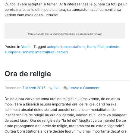
Cu totii avem asteptari si temeri. Ar fi interesant sa le punem cu totii pe un
perete mare, sa le citim pe ale altora, sa cunoastem acei oamenii si sa
vedem cum evolueaza lucrurile!
Poza e facuta mai la sfarsitul proiectului si cazusera din mesaje
Posted in
Vechi
|
Tagged
asteptari
,
expectations
,
fears
,
frici
,
proiecte
europene
,
schimb intercultural
,
temeri
Ora de religie
on
Posted on
7 March 2015
|
by
liviu
|
Leave a Comment
Ora
de
De ce atata zarva pe tema orei de religie in ultima vreme, de ce atata
religie
mobilizare a bisericii asupra importantei orei de religie, cand nu s-a
schimbat absolut deloc statutul acestei ore, ci doar modalitatea de
inscriere? Ora de religie nu era obligatorie, oameni buni, care va plangeati
de acest lucru! Ora de religie este “la fel de” facultativa ca inainte! De ce
atata propaganda anti orele de religie, atat timp cat nu este obligatorie?
Curtea Constitutionala, care decide lucruri mult mai importante decat ora