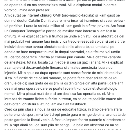
de operatie si ca ma anesteziaza total. Mi-a displacut modul in care a
vorbit cu mine acel profesor.
Am cautat pe internet chirurgi OMF (oro-maxilo-faciala) si l-am gasit pe
domnul doctor Catalin Dumitru care mi-a inspirat incredere si avea review-
uri pozitive. Lucra la spitalul militar si l-am gasit la o firma privata. Am facut
un Computer Tomograf la partea de maxilar care interesa si am fost la
chirurg. Mi-a explicat calm si frumos pe unde e chistul, ce a afectat, ca cel
mai probabil voi ramane fara incisiv, ca trebuie rezecati apical si ceilalti trei
incisivi deoarece aveau afectate radacinile afectate, ca umblatul pe
canale se face neaparat numai in timpul operatiei, ca altfel ma voi umfla
rau de tot, deoarece infectia ar cobora prin canale. Mi-a dat trei variante
de anestezie: totala, locala cu injectie si cea cu gaz ilariant. Mi-a explicat
avantajele si dezavantajele fiecarea si am ales anestezia locala cu
injectie. Mi-a spus ca dupa operatie sunt sanse foarte de mici de recidiva
si ca in functie de ce os imi ramane, se poate face doar aditie de os (cu
granule de os) sau grefa de os (imi ia os din gingie din alta parte), care ar fi
cea mai grea operatie care se poate face intr-un cabinet stomatologic
normal. Mi-a placut mult de el si am decis sa fac operatia cu el. M-a
intrebat de traume fizice suferite in trecut, ca sa caute posibile cauze ale
dezvoltarii chistului si atunci am avut alt flashback.
Cred ca prin clasa a noua, la ora de educatie fizica, in timp ce eram afara
pe terenul de sport, m-a lovit drept peste gura o minge de oina, aruncata de
peste gard de la liceul vecin. A fost un impact foarte puternic si credeam ca
mi-a rupt dintii sau ca sunt plin de sange. La baie am observat ca nu se