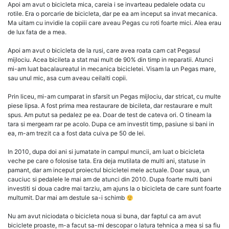
scris
Apoi am avut o bicicleta mica, careia i se invarteau pedalele odata cu
pe
rotile. Era o porcarie de bicicleta, dar pe ea am inceput sa invat mecanica.
19
Ma uitam cu invidie la copiii care aveau Pegas cu roti foarte mici. Alea erau
Aprilie
de lux fata de a mea.
2020
Apoi am avut o bicicleta de la rusi, care avea roata cam cat Pegasul
mijlociu. Acea bicileta a stat mai mult de 90% din timp in reparatii. Atunci
mi-am luat bacalaureatul in mecanica bicicletei. Visam la un Pegas mare,
sau unul mic, asa cum aveau ceilalti copii.
Prin liceu, mi-am cumparat in sfarsit un Pegas mijlociu, dar stricat, cu multe
piese lipsa. A fost prima mea restaurare de bicileta, dar restaurare e mult
spus. Am putut sa pedalez pe ea. Doar de test de cateva ori. O tineam la
tara si mergeam rar pe acolo. Dupa ce am investit timp, pasiune si bani in
ea, m-am trezit ca a fost data cuiva pe 50 de lei.
In 2010, dupa doi ani si jumatate in campul muncii, am luat o bicicleta
veche pe care o folosise tata. Era deja mutilata de multi ani, statuse in
pamant, dar am inceput proiectul bicicletei mele actuale. Doar saua, un
cauciuc si pedalele le mai am de atunci din 2010. Dupa foarte multi bani
investiti si doua cadre mai tarziu, am ajuns la o bicicleta de care sunt foarte
multumit. Dar mai am destule sa-i schimb
Nu am avut niciodata o bicicleta noua si buna, dar faptul ca am avut
biciclete proaste, m-a facut sa-mi descopar o latura tehnica a mea si sa fiu