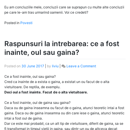
Eu am concluziile mele, concluzii care se suprapun cu multe alte concluzii
pe care le-am tras urmarind oamenii. Voi ce credeti?
Posted in
Povesti
Raspunsuri la intrebarea: ce a fost
inainte, oul sau gaina?
on
Posted on
30 June 2017
|
by
liviu
|
Leave a Comment
Raspunsuri
la
Ce a fost inainte, oul sau gaina?
intrebarea:
Cred ca inainte de a exista o gaina, a existat un ou facut de o alta
ce
vietuitoare. De reptila, de exemplu.
a
Deci oul a fost inainte. Facut de o alta vietuitoare.
fost
inainte,
Ce a fost inainte, oul de gaina sau gaina?
oul
Daca ou de gaina inseamna ou facut de o gaina, atunci teoretic intai a fost
sau
gaina. Daca ou de gaina inseamna ou din care iese o gaina, atunci teoretic
gaina?
intai a fost oul de gaina.
Dar ce este mai probabil, ca un alt tip de vietuitoare, diferit de gaina, sa se
fi transformat in timpul vietii in gaina, sau dintr-un ou de altceva decat