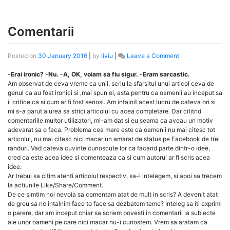
Comentarii
on
Posted on
30 January 2016
|
by
liviu
|
Leave a Comment
Comentarii
-Erai ironic? -Nu. -A, OK, voiam sa fiu sigur. -Eram sarcastic.
Am observat de ceva vreme ca unii, scriu la sfarsitul unui articol ceva de
genul ca au fost ironici si ,mai spun ei, asta pentru ca oamenii au inceput sa
ii critice ca si cum ar fi fost seriosi. Am intalnit acest lucru de cateva ori si
mi s-a parut aiurea sa strici articolul cu acea completare. Dar cititnd
comentariile multor utilizatori, mi-am dat si eu seama ca aveau un motiv
adevarat sa o faca. Problema cea mare este ca oamenii nu mai citesc tot
articolul, nu mai citesc nici macar un amarat de status pe Facebook de trei
randuri. Vad cateva cuvinte cunoscute lor ca facand parte dintr-o idee,
cred ca este acea idee si comenteaza ca si cum autorul ar fi scris acea
idee.
Ar trebui sa citim atenti articolul respectiv, sa-l intelegem, si apoi sa trecem
la actiunile Like/Share/Comment.
De ce simtim noi nevoia sa comentam atat de mult in scris? A devenit atat
de greu sa ne intalnim face to face sa dezbatem teme? Inteleg sa iti exprimi
o parere, dar am inceput chiar sa scriem povesti in comentarii la subiecte
ale unor oameni pe care nici macar nu-i cunostem. Vrem sa aratam ca