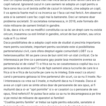
copil natural. Ignorand cazul in care oameni rai adopta un copil pentru a
face ceva rau cu el (exista astfel de cazuri in istorie), cine adopta un copil,
il va aprecia foarte mult si va incerca sa-l faca cat mai fericit. Am observat
asta si la oamenii care fac copii mai la batranete. Deci ar ramane doar
problema societatii. Si societatea romaneasca, in 2016, este formata din
niste milioane de oameni limitati in gandire.
Si da, daca si tu vrei sa modifici constitutia ca sa iei un drept care nu exista
oricum, inseamna ca esti limitat in gandire, oricat de bun prieten, sau orice
ruda ai fi cu mine!
Daca posibilitatea de a adopta copii este de studiat si prezinta importanta
mare pentru societate, important pentru societate este si posibilitatea
parteneriatului civil, care ofera drepturi egale comunitatii LGBT cu a
heterosexualilor. Mi se pare ceva de bun simt intr-un stat civilizat. Ce te
intereseaza pe tine ca o persoana gay poate lasa mostenire averea sa
partenerului ei de viata? Ti-e frica sa nu se casatoreasca copilul tau cu o
persoana de acelasi sex? Ca de fapt oamenii ataca lucrurile de care le e
frica si le e frica de lucrurile pe care nu le inteleg. Este exact ca atunci
cand o persoana geloasa isi tine partenerul din scurt, ca sa nu il insele. Nu-
l intereseaza ca vrea sa il insele, e multumit daca nu il inseala. Daca ai
avea un copil care se simte atras doar de persoanele de sex opus, ai fi
multumit daca si-ar “opri pornirile” si s-ar casatori cu o persoana de sex
opus, fiind nefericit? Ar putea face asta ca sa nu te dezamageasca pe tine
si pe restul de milioane de aparatori ai familiei!
“Coalitia pentru familie” ar trebui sa lupte pentru educatie, sanatate si