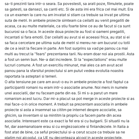
sa-ti prezinti tara intr-o seara. Sa povestesti, sa arati poze, filmulete, poate
sa gatesti, sa dansezi, sa canti etc. Si de asta imi era frica cel mai mult. Era
ca un examen la care nu am invatat si stiam ca trebuie sa invat pe ultima
suta de metri. In ambele proiecte simteam ca ceilalti au venit pregatiti de
acasa, ca au multe materiale, ca stiu foarte bine ce au de facut si ca sunt
bucurosi sa o faca. In aceste doua proiecte au fost si oameni pregatiti,
incantati si fara emotii. Dar ceilalti au avut si ei aceeasi frica, au stat si ei
sa faca cercetare pe ultima suta de metri si mereu ne-am bucurat cu totii
de ce a iesit la fiecare in parte. Am fost surprins sa vad pe panou ca mai
multi au trecut la “fears” prezentarea tarii. Nu eram doar noi aia prostii. Asta
a fost un semn bun. Ne-a dat incredere. Si la “expectations” erau multe
lucruri comune. A fost un exercitiu minunat, mai ales ca am avut acel
panou pana la sfarsitul proiectului si am putut vedea evolutia noastra
raportata la asteptari si temeri.
O alta tensiune pe care am avut-o eu in ambele proiecte a fost faptul ca
participantii romani nu eram intr-o asociatie anume. Noi mers in numele
unei asociatii, dar nu faceam parte din ea. Si mi s-a parut un mare
romanism acest lucru. Dar mi-a placut sa pot merge in aceste proiecte si as
mai face-o in orice moment. A trebuit sa prezentam asociatia in ambele
proiecte si asta a insemnat sa cititm pe internet despre acociatie, sa
ghicim, sa inventam si sa mintitm la propriu ca facem parte din acea
asociatie. Interesant este ca exact la fel era si cu bulgarii. Si situatii nu la
fel, dar asemanatoare erau si cu englezoaicele si finlandezele. In Italia a
fost atat de bine, ca seful proiectului si-a cerut scuze ca trebuie sa ne
platim noi alcoolul, ca UE nu deconteaza alcool in aceste proiectele.