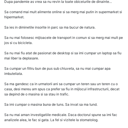
Dupa pandemie as vrea sa nu revin la toate obiceiurile de dinainte…
Sa comand mai mult alimente online si sa merg mai putin in supermarket si
hipermarket.
Sa ies in diminetile insorite in parc sa ma bucur de natura.
Sa nu mai folosesc mijloacele de transport in comun si sa merg mai mult pe
jos si cu bicicleta.
Sa nu mai fiu atat de pasionat de desktop si sa imi cumpar un laptop sa fiu
mai liber la deplasare.
Sa cumpar un filtru bun de pus sub chiuveta, sa nu mai cumpar apa
imbuteliata.
Sa ma gandesc ca in urmatorii ani sa cumpar un teren sau un teren cu o
casa, desi mereu am spus ca prefer sa fiu in mijlocul infrastructurii, decat
sa depind de o masina si sa stau in trafic.
Sa imi cumpar o masina buna de tuns. Sa invat sa ma tund.
Sa nu mai aman investigatiile medicale. Daca doctorul spune sa imi fac
analizele alea, le fac si gata. La fel si vizitele la stomatolog.