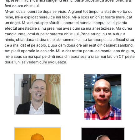
rupsese nimic si ca nici sange nu era. E foarte probabil ca acea lovitura a
fost cauza chistului.
M-am dus al operatie dupa serviciu. A glumit tot timpul, a stat de vorba cu
mine, mi-a explicat mereu ce imi face. Mi-a scos un chist foarte mare, cat
un deget. M-a durut spre sfarsitul operatiei cand a inceput sa isi piarda
efectul anesteziile si nu prea mai avea cum sa ma anestezieze. Ma durea
cand curata locul dupa scoaterea chistului. Pana atunci nu m-a durut
nimic, chiar daca dadea cu pick-hummer-ul, cu tarnacopul, sau flexul si cu
ce a mai dat el pe acolo. Dupa cam doua ore am iesit din cabinet zambind.
Am platit operatia la casierie. Mi-a dat reteta pentru calmante, apa de gura,
mi-a spus sa ma spal pe dinti inca din acea seara si sa mai fac un CT peste
doua luni sa vedem cum evolueaza.