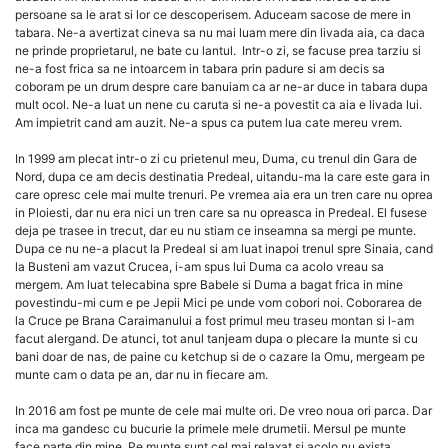
persoane sa le arat si lor ce descoperisem. Aduceam sacose de mere in
tabara. Ne-a avertizat cineva sa nu mai luam mere din livada aia, ca daca
ne prinde proprietarul, ne bate cu lantul. Intr-o zi, se facuse prea tarziu si
ne-a fost frica sa ne intoarcem in tabara prin padure si am decis sa
coboram pe un drum despre care banuiam ca ar ne-ar duce in tabara dupa
mult ocol. Ne-a luat un nene cu caruta si ne-a povestit ca aia e livada lui.
Am impietrit cand am auzit. Ne-a spus ca putem lua cate mereu vrem.
In 1999 am plecat intr-o zi cu prietenul meu, Duma, cu trenul din Gara de
Nord, dupa ce am decis destinatia Predeal, uitandu-ma la care este gara in
care opresc cele mai multe trenuri. Pe vremea aia era un tren care nu oprea
in Ploiesti, dar nu era nici un tren care sa nu opreasca in Predeal. El fusese
deja pe trasee in trecut, dar eu nu stiam ce inseamna sa mergi pe munte.
Dupa ce nu ne-a placut la Predeal si am luat inapoi trenul spre Sinaia, cand
la Busteni am vazut Crucea, i-am spus lui Duma ca acolo vreau sa
mergem. Am luat telecabina spre Babele si Duma a bagat frica in mine
povestindu-mi cum e pe Jepii Mici pe unde vom cobori noi. Coborarea de
la Cruce pe Brana Caraimanului a fost primul meu traseu montan si l-am
facut alergand. De atunci, tot anul tanjeam dupa o plecare la munte si cu
bani doar de nas, de paine cu ketchup si de o cazare la Omu, mergeam pe
munte cam o data pe an, dar nu in fiecare am.
In 2016 am fost pe munte de cele mai multe ori. De vreo noua ori parca. Dar
inca ma gandesc cu bucurie la primele mele drumetii. Mersul pe munte
face parte din mine. Pe munte sunt cel mai relaxat si acolo nu exista