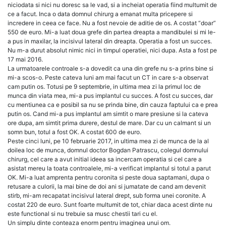
niciodata si nici nu doresc sa le vad, si a incheiat operatia fiind multumit de
ce a facut. Inca o data domnul chirurg a emanat multa pricepere si
incredere in ceea ce face. Nu a fost nevoie de aditie de os. A costat “doar”
550 de euro. Mi-a luat doua grefe din partea dreapta a mandibulei si mi le-
a pus in maxilar, la incisivul lateral din dreapta. Operatia a fost un succes.
Nu m-a durut absolut nimic nici in timpul operatiei, nici dupa. Asta a fost pe
17 mai 2016.
La urmatoarele controale s-a dovedit ca una din grefe nu s-a prins bine si
mi-a scos-o. Peste cateva luni am mai facut un CT in care s-a observat
cam putin os. Totusi pe 9 septembrie, in ultima mea zi la primul loc de
munca din viata mea, mi-a pus implantul cu succes. A fost cu succes, dar
cu mentiunea ca e posibil sa nu se prinda bine, din cauza faptului ca e prea
putin os. Cand mi-a pus implantul am simtit o mare presiune si la cateva
ore dupa, am simtit prima durere, destul de mare. Dar cu un calmant si un
somn bun, totul a fost OK. A costat 600 de euro.
Peste cinci luni, pe 10 februarie 2017, in ultima mea zi de munca de la al
doilea loc de munca, domnul doctor Bogdan Patrascu, colegul domnului
chirurg, cel care a avut initial ideea sa incercam operatia si cel care a
asistat mereu la toata controalele, mi-a verificat implantul si totul a parut
OK. Mi-a luat amprenta pentru coronita si peste doua saptamani, dupa o
retusare a culorii, la mai bine de doi ani si jumatate de cand am devenit
stirb, mi-am recapatat incisivul lateral drept, sub forma unei coronite. A
costat 220 de euro. Sunt foarte multumit de tot, chiar daca acest dinte nu
este functional si nu trebuie sa musc chestii tari cu el.
Un simplu dinte conteaza enorm pentru imaginea unui om.