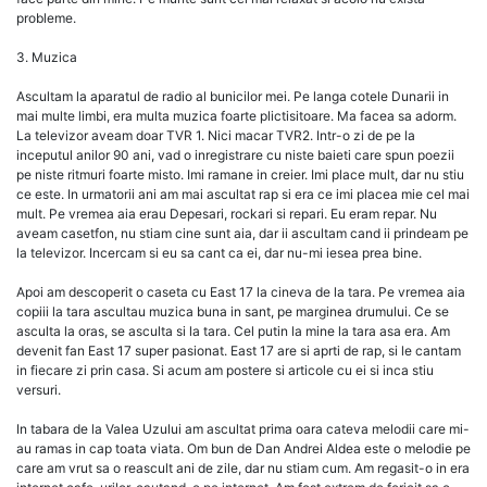
probleme.
3. Muzica
Ascultam la aparatul de radio al bunicilor mei. Pe langa cotele Dunarii in
mai multe limbi, era multa muzica foarte plictisitoare. Ma facea sa adorm.
La televizor aveam doar TVR 1. Nici macar TVR2. Intr-o zi de pe la
inceputul anilor 90 ani, vad o inregistrare cu niste baieti care spun poezii
pe niste ritmuri foarte misto. Imi ramane in creier. Imi place mult, dar nu stiu
ce este. In urmatorii ani am mai ascultat rap si era ce imi placea mie cel mai
mult. Pe vremea aia erau Depesari, rockari si repari. Eu eram repar. Nu
aveam casetfon, nu stiam cine sunt aia, dar ii ascultam cand ii prindeam pe
la televizor. Incercam si eu sa cant ca ei, dar nu-mi iesea prea bine.
Apoi am descoperit o caseta cu East 17 la cineva de la tara. Pe vremea aia
copiii la tara ascultau muzica buna in sant, pe marginea drumului. Ce se
asculta la oras, se asculta si la tara. Cel putin la mine la tara asa era. Am
devenit fan East 17 super pasionat. East 17 are si aprti de rap, si le cantam
in fiecare zi prin casa. Si acum am postere si articole cu ei si inca stiu
versuri.
In tabara de la Valea Uzului am ascultat prima oara cateva melodii care mi-
au ramas in cap toata viata. Om bun de Dan Andrei Aldea este o melodie pe
care am vrut sa o reascult ani de zile, dar nu stiam cum. Am regasit-o in era