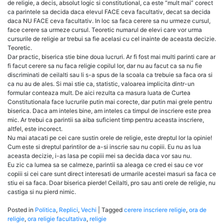
de religie, a decis, absolut logic si constitutional, ca este “mult mai” corect
ca parintele sa decida daca elevul FACE ceva facultativ, decat sa decida
daca NU FACE ceva facultativ. In loc sa faca cerere sa nu urmeze cursul,
face cerere sa urmeze cursul. Teoretic numarul de elevi care vor urma
cursurile de religie ar trebui sa fie acelasi cu cel inainte de aceasta decizie.
Teoretic.
Dar practic, biserica stie bine doua lucruri. Ar fi fost mai multi parinti care ar
fi facut cerere sa nu faca religie copilul lor, dar nu au facut ca sa nu fie
discriminati de ceilalti sau li s-a spus de la scoala ca trebuie sa faca ora si
ca nu au de ales. Si mai stie ca, statistic, valoarea implicita dintr-un
formular conteaza mult. De aici rezulta ca masura luata de Curtea
Constitutionala face lucrurile putin mai corecte, dar putin mai grele pentru
biserica. Daca am inteles bine, am inteles ca timpul de inscriere este prea
mic. Ar trebui ca parintii sa aiba suficient timp pentru aceasta inscriere,
altfel, este incorect.
Nu mai atacati pe cei care sustin orele de religie, este dreptul lor la opinie!
Cum este si dreptul parintilor de a-si inscrie sau nu copiii. Eu nu as lua
aceasta decizie, i-as lasa pe copiii mei sa decida daca vor sau nu.
Eu zic ca lumea sa se calmeze, parintii sa aleaga ce cred ei sau ce vor
copiii si cei care sunt direct interesati de urmarile acestei masuri sa faca ce
stiu ei sa faca. Doar biserica pierde! Ceilalti, pro sau anti orele de religie, nu
castiga si nu pierd nimic.
Posted in
Politica
,
Replici
,
Vechi
|
Tagged
cerere inscriere religie
,
ora de
religie
,
ora religie facultativa
,
religie