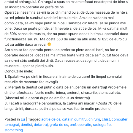
aratat si chirurgului. Chirurgul a spus ca m-am refacut neasteptat de bine si
sa incercam operatia de grefa de os.
Operatia inseamna sa-mi ia os din mandibula, de dupa maseaua de minte si
sa-mi prinda in suruburi unde imi trebuie mie. Am ales varianta mai
complicata, sa-mi sape putin si in osul sanatos din lateral sa se prinda mai
bine. Daca se poate prinde, ar fi nevoie si de atitie de os. Mi-a dat mai mult
de 50% sanse de reusita, dar nu poate spune decat in timpul operatiei daca
functioneaza sau nu. Ma costa 550 de euro sa aflu asta. Si 825 de euro cu
tot cu aditie daca ar reusi
Am ales sa fac operatia pentru ca prefer sa pierd acesti bani, sa fac o
operatie degeaba, decat sa ma intreb toata viata daca as fi putut face ceva
sa nu-mi stric ceilalti doi dinti. Daca reuseste, castig mult, daca nu imi
reuseste… sper sa pierd putin.
Concluziile mele:
1. Spalati-va pe dinti in fiecare zi inainte de culcare! (In timpul somnului
resturile de mancare fac ravagii)
2. Mergeti la dentist cel putin o data pe an, pentru un detartraj! Problemele
dintilor afecteaza foarte multe: inima, creierul, sinusurile, stomacul etc.
(Abcesul mi-a aparut dupa ce am facut un detartraj)
3. Faceti o radiografie panoramica, la cativa ani macar! (Costa 70 de lei
langa Unirii, dureaza putin si pe ea se vad foarte multe probleme)
Posted in
Eu
|
Tagged
aditie de os
,
catalin dumitru
,
chirurg
,
chist
,
computer
tomograf
,
dentist
,
detartraj
,
grefa de os
,
omf
,
operatie
,
radiografie
,
stomatolog