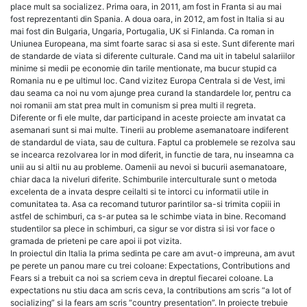
Fears
place mult sa socializez. Prima oara, in 2011, am fost in Franta si au mai
fost reprezentanti din Spania. A doua oara, in 2012, am fost in Italia si au
mai fost din Bulgaria, Ungaria, Portugalia, UK si Finlanda. Ca roman in
Uniunea Europeana, ma simt foarte sarac si asa si este. Sunt diferente mari
de standarde de viata si diferente culturale. Cand ma uit in tabelul salariilor
minime si medii pe economie din tarile mentionate, ma bucur stupid ca
Romania nu e pe ultimul loc. Cand vizitez Europa Centrala si de Vest, imi
dau seama ca noi nu vom ajunge prea curand la standardele lor, pentru ca
noi romanii am stat prea mult in comunism si prea multi il regreta.
Diferente or fi ele multe, dar participand in aceste proiecte am invatat ca
asemanari sunt si mai multe. Tinerii au probleme asemanatoare indiferent
de standardul de viata, sau de cultura. Faptul ca problemele se rezolva sau
se incearca rezolvarea lor in mod diferit, in functie de tara, nu inseamna ca
unii au si altii nu au probleme. Oamenii au nevoi si bucurii asemanatoare,
chiar daca la niveluri diferite. Schimburile interculturale sunt o metoda
excelenta de a invata despre ceilalti si te intorci cu informatii utile in
comunitatea ta. Asa ca recomand tuturor parintilor sa-si trimita copiii in
astfel de schimburi, ca s-ar putea sa le schimbe viata in bine. Recomand
studentilor sa plece in schimburi, ca sigur se vor distra si isi vor face o
gramada de prieteni pe care apoi ii pot vizita.
In proiectul din Italia la prima sedinta pe care am avut-o impreuna, am avut
pe perete un panou mare cu trei coloane: Expectations, Contributions and
Fears si a trebuit ca noi sa scriem ceva in dreptul fiecarei coloane. La
expectations nu stiu daca am scris ceva, la contributions am scris “a lot of
socializing” si la fears am scris “country presentation”. In proiecte trebuie