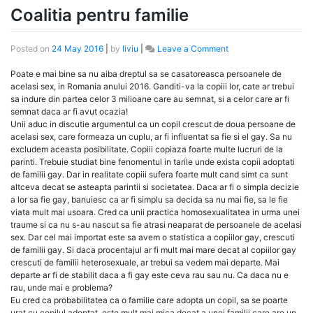
Coalitia pentru familie
on
Posted on
24 May 2016
|
by
liviu
|
Leave a Comment
Coalitia
pentru
Poate e mai bine sa nu aiba dreptul sa se casatoreasca persoanele de
familie
acelasi sex, in Romania anului 2016. Ganditi-va la copiii lor, cate ar trebui
sa indure din partea celor 3 milioane care au semnat, si a celor care ar fi
semnat daca ar fi avut ocazia!
Unii aduc in discutie argumentul ca un copil crescut de doua persoane de
acelasi sex, care formeaza un cuplu, ar fi influentat sa fie si el gay. Sa nu
excludem aceasta posibilitate. Copiii copiaza foarte multe lucruri de la
parinti. Trebuie studiat bine fenomentul in tarile unde exista copii adoptati
de familii gay. Dar in realitate copiii sufera foarte mult cand simt ca sunt
altceva decat se asteapta parintii si societatea. Daca ar fi o simpla decizie
a lor sa fie gay, banuiesc ca ar fi simplu sa decida sa nu mai fie, sa le fie
viata mult mai usoara. Cred ca unii practica homosexualitatea in urma unei
traume si ca nu s-au nascut sa fie atrasi neaparat de persoanele de acelasi
sex. Dar cel mai importat este sa avem o statistica a copiilor gay, crescuti
de familii gay. Si daca procentajul ar fi mult mai mare decat al copiilor gay
crescuti de familii heterosexuale, ar trebui sa vedem mai departe. Mai
departe ar fi de stabilit daca a fi gay este ceva rau sau nu. Ca daca nu e
rau, unde mai e problema?
Eu cred ca probabilitatea ca o familie care adopta un copil, sa se poarte
urat cu copilul adoptat, este mult mai mica decat a unei familii care are un