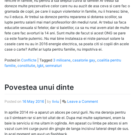
fericire in familie, nu pentru a lua dreptul cuiva la familie! Ar trebui sa
doneze multe prezervative celor care nu au auzit de asa ceva si care fac o
gramada de copii, pe care ii supun violentelor in familie, nu ii hranesc bine,
nu ii educa. Ar trebui sa doneze pentru repararea si dotarea scolilor, sa
lupte pentru salarii mai mari profesorilor din mediul rural. Ar trebui sa faca
educatie sexuala si fetelor, dar si baietilor, ca sa nu mai avem atat de multe
fete care fac avorturi la 14 ani. Sunt multe de facut si acest ONG se pare
ca este foarte puternic. Nu mai bine instaleaza ei niste panouri solare la
casele care nu au in 2016 energie electrica, sa poata citi si copiii din acele
case o carte? Astfel ar lupta pentru familie, nu impotriva ei.
Posted in
Conflicte
|
Tagged
3 milioane
,
casatorie gay
,
coalitia pentru
familie
,
constitutie
,
lgbt
,
semnaturi
Povestea unui dinte
on
Posted on
16 May 2016
|
by
liviu
|
Leave a Comment
Povestea
unui
In aprilie 2014 mi-a aparut un abces pe cerul gurii. Nu ma deranja pentru
dinte
ca il simteam rar si am tot uitat de el. Dupa mai multe saptamani, eram la
baie la serviciu si ma uitam in oglinda. Am apasat cu limba pe abces si am
vazut cum imi curge puroi din gingie de langa incisivul lateral drept de sus.
In acel moment am avut un flashback.