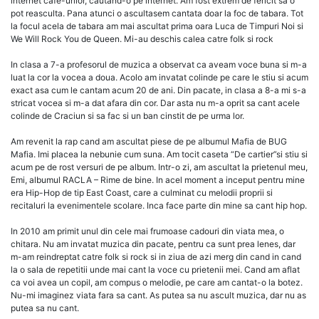
internet cafe-urilor, cautand-o pe internet. Am fost extrem de fericit sa o
pot reasculta. Pana atunci o ascultasem cantata doar la foc de tabara. Tot
la focul acela de tabara am mai ascultat prima oara Luca de Timpuri Noi si
We Will Rock You de Queen. Mi-au deschis calea catre folk si rock
In clasa a 7-a profesorul de muzica a observat ca aveam voce buna si m-a
luat la cor la vocea a doua. Acolo am invatat colinde pe care le stiu si acum
exact asa cum le cantam acum 20 de ani. Din pacate, in clasa a 8-a mi s-a
stricat vocea si m-a dat afara din cor. Dar asta nu m-a oprit sa cant acele
colinde de Craciun si sa fac si un ban cinstit de pe urma lor.
Am revenit la rap cand am ascultat piese de pe albumul Mafia de BUG
Mafia. Imi placea la nebunie cum suna. Am tocit caseta “De cartier”si stiu si
acum pe de rost versuri de pe album. Intr-o zi, am ascultat la prietenul meu,
Emi, albumul RACLA – Rime de bine. In acel moment a inceput pentru mine
era Hip-Hop de tip East Coast, care a culminat cu melodii proprii si
recitaluri la evenimentele scolare. Inca face parte din mine sa cant hip hop.
In 2010 am primit unul din cele mai frumoase cadouri din viata mea, o
chitara. Nu am invatat muzica din pacate, pentru ca sunt prea lenes, dar
m-am reindreptat catre folk si rock si in ziua de azi merg din cand in cand
la o sala de repetitii unde mai cant la voce cu prietenii mei. Cand am aflat
ca voi avea un copil, am compus o melodie, pe care am cantat-o la botez.
Nu-mi imaginez viata fara sa cant. As putea sa nu ascult muzica, dar nu as
putea sa nu cant.