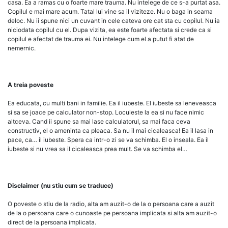
casa. Ea a ramas cu o foarte mare trauma. Nu intelege de ce s-a purtat asa.
Copilul e mai mare acum. Tatal lui vine sa il viziteze. Nu o baga in seama
deloc. Nu ii spune nici un cuvant in cele cateva ore cat sta cu copilul. Nu ia
niciodata copilul cu el. Dupa vizita, ea este foarte afectata si crede ca si
copilul e afectat de trauma ei. Nu intelege cum el a putut fi atat de
nemernic.
A treia poveste
Ea educata, cu multi bani in familie. Ea il iubeste. El iubeste sa leneveasca
si sa se joace pe calculator non-stop. Locuieste la ea si nu face nimic
altceva. Cand ii spune sa mai lase calculatorul, sa mai faca ceva
constructiv, el o ameninta ca pleaca. Sa nu il mai cicaleasca! Ea il lasa in
pace, ca… il iubeste. Spera ca intr-o zi se va schimba. El o inseala. Ea il
iubeste si nu vrea sa il cicaleasca prea mult. Se va schimba el…
Disclaimer (nu stiu cum se traduce)
O poveste o stiu de la radio, alta am auzit-o de la o persoana care a auzit
de la o persoana care o cunoaste pe persoana implicata si alta am auzit-o
direct de la persoana implicata.