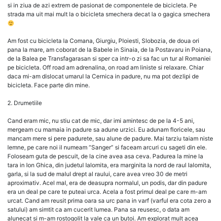
si in ziua de azi extrem de pasionat de componentele de bicicleta. Pe
strada ma uit mai mult la o bicicleta smechera decat la o gagica smechera
Am fost cu bicicleta la Comana, Giurgiu, Ploiesti, Slobozia, de doua ori
pana la mare, am coborat de la Babele in Sinaia, de la Postavaru in Poiana,
de la Balea pe Transfagarasan si sper ca intr-o zi sa fac un tur al Romaniei
pe bicicleta. Off road am adrenalina, on road am liniste si relaxare. Chiar
daca mi-am dislocat umarul la Cernica in padure, nu ma pot dezlipi de
bicicleta. Face parte din mine.
2. Drumetiile
Cand eram mic, nu stiu cat de mic, dar imi amintesc de pe la 4-5 ani,
mergeam cu mamaia in padure sa adune urzici. Eu adunam floricele, sau
mancam mere si pere padurete, sau alune de padure. Mai tarziu taiam niste
lemne, pe care noi il numeam “Sanger” si faceam arcuri cu sageti din ele.
Foloseam guta de pescuit, de la cine avea asa ceva. Padurea la mine la
tara in Ion Ghica, din judetul Ialomita, era marginita la nord de raul Ialomita,
garla, si la sud de malul drept al raului, care avea vreo 30 de metri
aproximativ. Acel mal, era de deasupra normalul, un podis, dar din padure
era un deal pe care te puteai urca. Acela a fost primul deal pe care m-am
urcat. Cand am reusit prima oara sa urc pana in varf (varful era cota zero a
satului) am simtit ca am cucerit lumea. Pana sa reusesc, o data am
alunecat si m-am rostogolit la vale ca un butoi. Am explorat mult acea