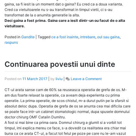
gaina, sa fi iesit la un moment dat o gaina? Eu cred ca a doua varianta.
Cred ca vietuitoarele nu s-au transformat in timpul vietii, ci s-au
transformat de la o anumita generatie la alta.
Deci gaina a fost prima. Gaina care a iesit dintr-un ou facut de o alta
vietuitoare.
Posted in
Gandite
|
Tagged
ce a fost inainte
,
intrebare
,
oul sau gaina
,
raspuns
Continuarea povestii unui dinte
on
Posted on
11 March 2017
|
by
liviu
|
Leave a Comment
Continuarea
povestii
CT-ul arata sanse cam de 60% sa reuseasca operatia de grefa de os. M-
unui
am dus foarte relaxat la operatie, ca aveam deja experienta cu prima
dinte
operatie. La prima operatie, de scos chistul, m-a durut putin pe la sfarsit si
absolut deloc dupa. Operatia de grefa de os se anunta cea mai dificila care
se poate face intr-un cabinet stomatologic normal, dupa spusele domnului
doctor chirurg OMF Catalin Dumitru.
A fost si mai bine ca prima oara. Domnul chirurg a glumit si a vorbit tot
timpul, imi explica mereu ce face, s-a dovedit ca realitatea era chiar mai
buna ca ce arata CT-ul, a facut tot felul pe poze pe care nu le-am vazut