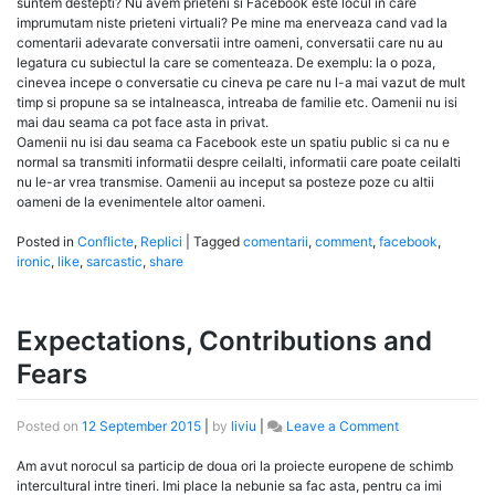
suntem destepti? Nu avem prieteni si Facebook este locul in care
imprumutam niste prieteni virtuali? Pe mine ma enerveaza cand vad la
comentarii adevarate conversatii intre oameni, conversatii care nu au
legatura cu subiectul la care se comenteaza. De exemplu: la o poza,
cinevea incepe o conversatie cu cineva pe care nu l-a mai vazut de mult
timp si propune sa se intalneasca, intreaba de familie etc. Oamenii nu isi
mai dau seama ca pot face asta in privat.
Oamenii nu isi dau seama ca Facebook este un spatiu public si ca nu e
normal sa transmiti informatii despre ceilalti, informatii care poate ceilalti
nu le-ar vrea transmise. Oamenii au inceput sa posteze poze cu altii
oameni de la evenimentele altor oameni.
Posted in
Conflicte
,
Replici
|
Tagged
comentarii
,
comment
,
facebook
,
ironic
,
like
,
sarcastic
,
share
Expectations, Contributions and
Fears
on
Posted on
12 September 2015
|
by
liviu
|
Leave a Comment
Expectations,
Contributions
Am avut norocul sa particip de doua ori la proiecte europene de schimb
and
intercultural intre tineri. Imi place la nebunie sa fac asta, pentru ca imi