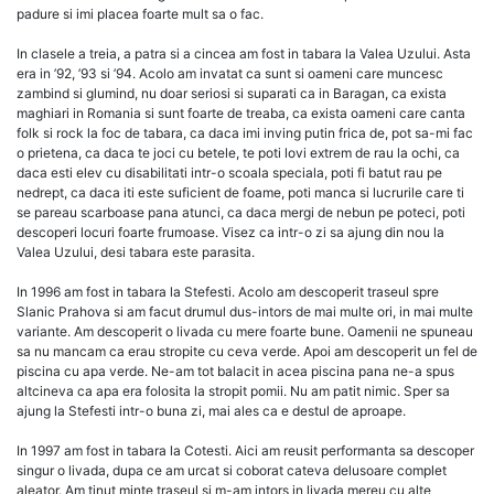
padure si imi placea foarte mult sa o fac.
In clasele a treia, a patra si a cincea am fost in tabara la Valea Uzului. Asta
era in ’92, ’93 si ’94. Acolo am invatat ca sunt si oameni care muncesc
zambind si glumind, nu doar seriosi si suparati ca in Baragan, ca exista
maghiari in Romania si sunt foarte de treaba, ca exista oameni care canta
folk si rock la foc de tabara, ca daca imi inving putin frica de, pot sa-mi fac
o prietena, ca daca te joci cu betele, te poti lovi extrem de rau la ochi, ca
daca esti elev cu disabilitati intr-o scoala speciala, poti fi batut rau pe
nedrept, ca daca iti este suficient de foame, poti manca si lucrurile care ti
se pareau scarboase pana atunci, ca daca mergi de nebun pe poteci, poti
descoperi locuri foarte frumoase. Visez ca intr-o zi sa ajung din nou la
Valea Uzului, desi tabara este parasita.
In 1996 am fost in tabara la Stefesti. Acolo am descoperit traseul spre
Slanic Prahova si am facut drumul dus-intors de mai multe ori, in mai multe
variante. Am descoperit o livada cu mere foarte bune. Oamenii ne spuneau
sa nu mancam ca erau stropite cu ceva verde. Apoi am descoperit un fel de
piscina cu apa verde. Ne-am tot balacit in acea piscina pana ne-a spus
altcineva ca apa era folosita la stropit pomii. Nu am patit nimic. Sper sa
ajung la Stefesti intr-o buna zi, mai ales ca e destul de aproape.
In 1997 am fost in tabara la Cotesti. Aici am reusit performanta sa descoper
singur o livada, dupa ce am urcat si coborat cateva delusoare complet
aleator. Am tinut minte traseul si m-am intors in livada mereu cu alte