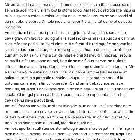
Mi-am amintit ca in urma cu multi ani (posibil in clasa a 9) incepuse sa mi
se miste acel incisiv si am fost la stomatolog. Am facut o radiografie mica si
mi s-a spus ca este un chistulet, dar ca nu e periculos, ca se va absorbi si
ca nu trebuie operat. Dintele meu si-a revenit si am uitat complet de acea
problema.
Amintindu-mi de acest episod, m-am ingrijorat. Mi-am dat seama ca e
ceva grav. Am facut o radiografie la acel incisiv si mi s-a spus ca e cam rau
si ca e foarte posibil sa pierd dintele. Am facut si o radiografie panoramica
si m-am dus la un chirurg care mi-a spus ca e foarte rau si ca nu intelege
cum am putut sa nu simt la cat de mare e chistul meu din maxilar. Trebuia
sa ma fi umflat rau pana atunci, trebuia sa ma fi durut ceva, sa fi simtit
infectia de mai mult timp. Concluzia a fost ca am sistemul inumitar bun. Mi-
a spus ca voi ramane sigur fara incisiv si ca ceilalti trei trebuie rezecati
apical (li se taie o parte din radacina), dupa ce le scoatem nervii si le
opturam canalele, in timpul operatiei. Cand am intrebat unde se face
operatia, mi-a spus ca pe acel scaun pe care stateam atunci, cu anestezie
locala. Chirurgul parea ca stie ce spune si ca are experienta, dar a fost
ceva ce nu mi-a placut la el.
Am mai fost sa ma vada un stomatolog de la un centru mai smecher, care
mi-a promis ca nu e nevoie sa raman fara dinte, ca se poate face aditie de
os fara probleme si totul va fi bine. Ca sa ma vada un chirurg in acel loc,
trebuia sa astept cam doua luni, atat de ocupat era.
Am fost apoi la facultatea de stomatologie unde si-au bagat mainile in gura
mea mai multi medici, de la studenti la profesori. Un profesor mi-a spus ca
raman fara doi incisivi, ca trebuie sa ii tratam pe canal pe ceilalti doi inainte