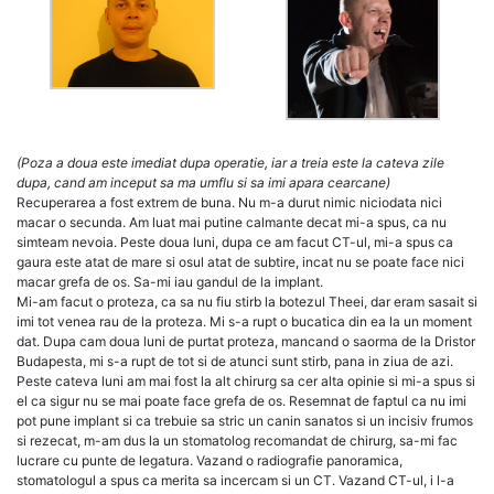
(Poza a doua este imediat dupa operatie, iar a treia este la cateva zile
dupa, cand am inceput sa ma umflu si sa imi apara cearcane)
Recuperarea a fost extrem de buna. Nu m-a durut nimic niciodata nici
macar o secunda. Am luat mai putine calmante decat mi-a spus, ca nu
simteam nevoia. Peste doua luni, dupa ce am facut CT-ul, mi-a spus ca
gaura este atat de mare si osul atat de subtire, incat nu se poate face nici
macar grefa de os. Sa-mi iau gandul de la implant.
Mi-am facut o proteza, ca sa nu fiu stirb la botezul Theei, dar eram sasait si
imi tot venea rau de la proteza. Mi s-a rupt o bucatica din ea la un moment
dat. Dupa cam doua luni de purtat proteza, mancand o saorma de la Dristor
Budapesta, mi s-a rupt de tot si de atunci sunt stirb, pana in ziua de azi.
Peste cateva luni am mai fost la alt chirurg sa cer alta opinie si mi-a spus si
el ca sigur nu se mai poate face grefa de os. Resemnat de faptul ca nu imi
pot pune implant si ca trebuie sa stric un canin sanatos si un incisiv frumos
si rezecat, m-am dus la un stomatolog recomandat de chirurg, sa-mi fac
lucrare cu punte de legatura. Vazand o radiografie panoramica,
stomatologul a spus ca merita sa incercam si un CT. Vazand CT-ul, i l-a