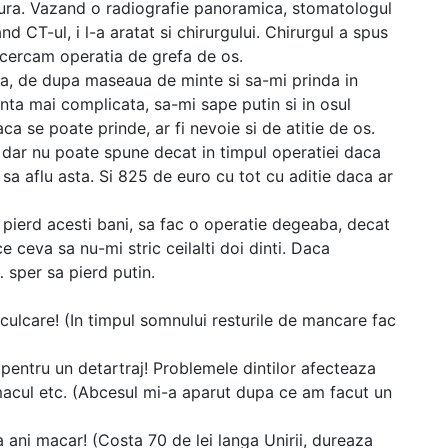
tura. Vazand o radiografie panoramica, stomatologul
 CT-ul, i l-a aratat si chirurgului. Chirurgul a spus
ncercam operatia de grefa de os.
a, de dupa maseaua de minte si sa-mi prinda in
nta mai complicata, sa-mi sape putin si in osul
ca se poate prinde, ar fi nevoie si de atitie de os.
 dar nu poate spune decat in timpul operatiei daca
a aflu asta. Si 825 de euro cu tot cu aditie daca ar
 pierd acesti bani, sa fac o operatie degeaba, decat
e ceva sa nu-mi stric ceilalti doi dinti. Daca
 sper sa pierd putin.
de culcare! (In timpul somnului resturile de mancare fac
, pentru un detartraj! Problemele dintilor afecteaza
tomacul etc. (Abcesul mi-a aparut dupa ce am facut un
a ani macar! (Costa 70 de lei langa Unirii, dureaza