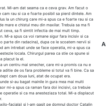
orat. Mi-am dat seama ca e ceva grav. Am facut o
 e cam rau si ca e foarte posibil sa pierd dintele. Am
us la un chirurg care mi-a spus ca e foarte rau si ca
de mare e chistul meu din maxilar. Trebuia sa ma fi
t ceva, sa fi simtit infectia de mai mult timp.
. Mi-a spus ca voi ramane sigur fara incisiv si ca
aie o parte din radacina), dupa ce le scoatem nervii si
A
and am intrebat unde se face operatia, mi-a spus ca
estezie locala. Chirurgul parea ca stie ce spune si
 placut la el.
a un centru mai smecher, care mi-a promis ca nu e
 aditie de os fara probleme si totul va fi bine. Ca sa
stept cam doua luni, atat de ocupat era.
unde si-au bagat mainile in gura mea mai multi
sor mi-a spus ca raman fara doi incisivi, ca trebuie
 de operatie si ca ma anesteziaza total. Mi-a displacut
r.
ilo-faciala) si l-am gasit pe domnul doctor Catalin