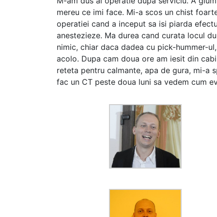
M-am dus al operatie dupa serviciu. A glumi
mereu ce imi face. Mi-a scos un chist foarte
operatiei cand a inceput sa isi piarda efect
anestezieze. Ma durea cand curata locul du
nimic, chiar daca dadea cu pick-hummer-ul, 
acolo. Dupa cam doua ore am iesit din cabin
reteta pentru calmante, apa de gura, mi-a s
fac un CT peste doua luni sa vedem cum e