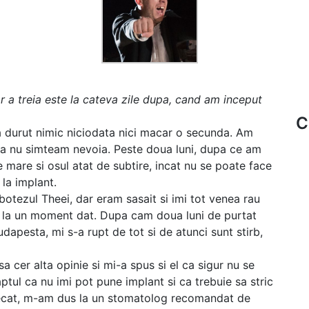
r a treia este la cateva zile dupa, cand am inceput
C
 durut nimic niciodata nici macar o secunda. Am
ca nu simteam nevoia. Peste doua luni, dupa ce am
 mare si osul atat de subtire, incat nu se poate face
la implant.
 botezul Theei, dar eram sasait si imi tot venea rau
ea la un moment dat. Dupa cam doua luni de purtat
apesta, mi s-a rupt de tot si de atunci sunt stirb,
sa cer alta opinie si mi-a spus si el ca sigur nu se
tul ca nu imi pot pune implant si ca trebuie sa stric
ezecat, m-am dus la un stomatolog recomandat de