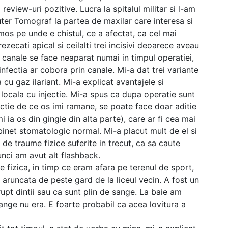
review-uri pozitive. Lucra la spitalul militar si l-am
ter Tomograf la partea de maxilar care interesa si
umos pe unde e chistul, ce a afectat, ca cel mai
ezecati apical si ceilalti trei incisivi deoarece aveau
 canale se face neaparat numai in timpul operatiei,
infectia ar cobora prin canale. Mi-a dat trei variante
a cu gaz ilariant. Mi-a explicat avantajele si
locala cu injectie. Mi-a spus ca dupa operatie sunt
nctie de ce os imi ramane, se poate face doar aditie
 ia os din gingie din alta parte), care ar fi cea mai
binet stomatologic normal. Mi-a placut mult de el si
 de traume fizice suferite in trecut, ca sa caute
tunci am avut alt flashback.
e fizica, in timp ce eram afara pe terenul de sport,
aruncata de peste gard de la liceul vecin. A fost un
upt dintii sau ca sunt plin de sange. La baie am
ange nu era. E foarte probabil ca acea lovitura a