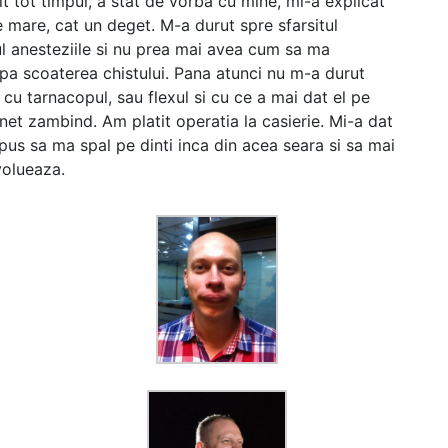
t tot timpul, a stat de vorba cu mine, mi-a explicat
 mare, cat un deget. M-a durut spre sfarsitul
ul anesteziile si nu prea mai avea cum sa ma
pa scoaterea chistului. Pana atunci nu m-a durut
cu tarnacopul, sau flexul si cu ce a mai dat el pe
et zambind. Am platit operatia la casierie. Mi-a dat
pus sa ma spal pe dinti inca din acea seara si sa mai
volueaza.