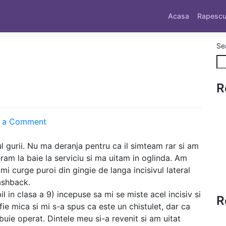
Acasa
Rapesc
Se
R
on
 a Comment
Povestea
unui
l gurii. Nu ma deranja pentru ca il simteam rar si am
dinte
ram la baie la serviciu si ma uitam in oglinda. Am
i curge puroi din gingie de langa incisivul lateral
ashback.
l in clasa a 9) incepuse sa mi se miste acel incisiv si
R
ie mica si mi s-a spus ca este un chistulet, dar ca
buie operat. Dintele meu si-a revenit si am uitat