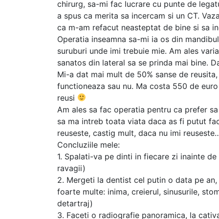
chirurg, sa-mi fac lucrare cu punte de lega
a spus ca merita sa incercam si un CT. Vazand
ca m-am refacut neasteptat de bine si sa i
Operatia inseamna sa-mi ia os din mandibul
suruburi unde imi trebuie mie. Am ales varia
sanatos din lateral sa se prinda mai bine. Da
Mi-a dat mai mult de 50% sanse de reusita,
functioneaza sau nu. Ma costa 550 de euro s
reusi
Am ales sa fac operatia pentru ca prefer sa
sa ma intreb toata viata daca as fi putut fac
reuseste, castig mult, daca nu imi reuseste…
Concluziile mele:
1. Spalati-va pe dinti in fiecare zi inainte 
ravagii)
2. Mergeti la dentist cel putin o data pe an
foarte multe: inima, creierul, sinusurile, s
detartraj)
3. Faceti o radiografie panoramica, la cativ