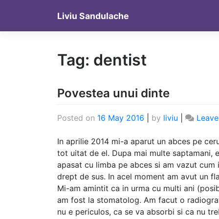
Skip
Liviu Sandulache
to
content
Tag:
dentist
Povestea unui dinte
Posted on
16 May 2016
|
by
liviu
|
Leave
In aprilie 2014 mi-a aparut un abces pe ceru
tot uitat de el. Dupa mai multe saptamani, e
apasat cu limba pe abces si am vazut cum im
drept de sus. In acel moment am avut un fl
Mi-am amintit ca in urma cu multi ani (posibi
am fost la stomatolog. Am facut o radiograf
nu e periculos, ca se va absorbi si ca nu tre