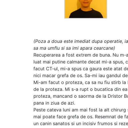
(Poza a doua este imediat dupa operatie, ia
sa ma umflu si sa imi apara cearcane)
Recuperarea a fost extrem de buna. Nu m-a
luat mai putine calmante decat mi-a spus, 
facut CT-ul, mi-a spus ca gaura este atat de
nici macar grefa de os. Sa-mi iau gandul de 
Mi-am facut o proteza, ca sa nu fiu stirb la
de la proteza. Mi s-a rupt o bucatica din 
proteza, mancand o saorma de la Dristor Bud
pana in ziua de azi.
Peste cateva luni am mai fost la alt chirurg 
mai poate face grefa de os. Resemnat de fap
un canin sanatos si un incisiv frumos si r