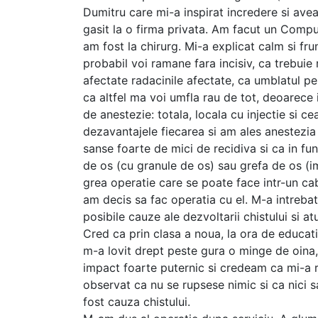
Dumitru care mi-a inspirat incredere si avea 
gasit la o firma privata. Am facut un Compu
am fost la chirurg. Mi-a explicat calm si fr
probabil voi ramane fara incisiv, ca trebuie r
afectate radacinile afectate, ca umblatul pe
ca altfel ma voi umfla rau de tot, deoarece 
de anestezie: totala, locala cu injectie si ce
dezavantajele fiecarea si am ales anestezia 
sanse foarte de mici de recidiva si ca in fu
de os (cu granule de os) sau grefa de os (imi
grea operatie care se poate face intr-un ca
am decis sa fac operatia cu el. M-a intrebat
posibile cauze ale dezvoltarii chistului si a
Cred ca prin clasa a noua, la ora de educati
m-a lovit drept peste gura o minge de oina, 
impact foarte puternic si credeam ca mi-a r
observat ca nu se rupsese nimic si ca nici s
fost cauza chistului.