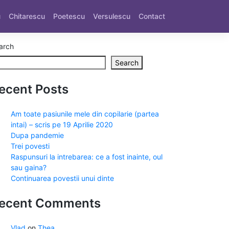
u
Chitarescu
Poetescu
Versulescu
Contact
arch
Search
ecent Posts
Am toate pasiunile mele din copilarie (partea
intai) – scris pe 19 Aprilie 2020
Dupa pandemie
Trei povesti
Raspunsuri la intrebarea: ce a fost inainte, oul
sau gaina?
Continuarea povestii unui dinte
ecent Comments
Vlad
on
Thea