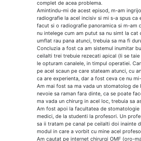
complet de acea problema.
Amintindu-mi de acest episod, m-am ingrij
radiografie la acel incisiv si mi s-a spus ca
facut si o radiografie panoramica si m-am d
nu intelege cum am putut sa nu simt la cat 
umflat rau pana atunci, trebuia sa ma fi duru
Concluzia a fost ca am sistemul inumitar bun
ceilalti trei trebuie rezecati apical (li se t
le opturam canalele, in timpul operatiei. C
pe acel scaun pe care stateam atunci, cu an
ca are experienta, dar a fost ceva ce nu mi-a
Am mai fost sa ma vada un stomatolog de l
nevoie sa raman fara dinte, ca se poate face
ma vada un chirurg in acel loc, trebuia sa a
Am fost apoi la facultatea de stomatologie 
medici, de la studenti la profesori. Un profe
sa ii tratam pe canal pe ceilalti doi inainte
modul in care a vorbit cu mine acel profeso
Am cautat pe internet chirurgi OMF (oro-max