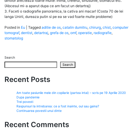
dintilor afecteaza foarte multe: inima, creierul, sinusurile, stomacul etc.
(Abcesul mi-a aparut dupa ce am facut un detartraj)
3. Faceti o radiografie panoramica, la cativa ani macar! (Costa 70 de lei
langa Unirii, dureaza putin si pe ea se vad foarte multe probleme)
Posted in
Eu
|
Tagged
aditie de os
,
catalin dumitru
,
chirurg
,
chist
,
computer
tomograf
,
dentist
,
detartraj
,
grefa de os
,
omf
,
operatie
,
radiografie
,
stomatolog
Search
Search
Recent Posts
Am toate pasiunile mele din copilarie (partea intai) – scris pe 19 Aprilie 2020
Dupa pandemie
Trei povesti
Raspunsuri la intrebarea: ce a fost inainte, oul sau gaina?
Continuarea povestii unui dinte
Recent Comments