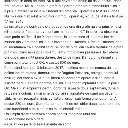
incredere in ceea ce face. Nu a fost nevoie de aditie de os. A costat “doar”
550 de euro. Mi-a luat doua grefe din partea dreapta a mandibulei si mi le-
a pus in maxilar, la incisivul lateral din dreapta. Operatia a fost un succes.
Nu m-a durut absolut nimic nici in timpul operatiei, nici dupa. Asta a fost pe
17 mai 2016.
La urmatoarele controale s-a dovedit ca una din grefe nu s-a prins bine si
mi-a scos-o. Peste cateva luni am mai facut un CT in care s-a observat
cam putin os. Totusi pe 9 septembrie, in ultima mea zi la primul loc de
munca din viata mea, mi-a pus implantul cu succes. A fost cu succes, dar
cu mentiunea ca e posibil sa nu se prinda bine, din cauza faptului ca e prea
putin os. Cand mi-a pus implantul am simtit o mare presiune si la cateva
ore dupa, am simtit prima durere, destul de mare. Dar cu un calmant si un
somn bun, totul a fost OK. A costat 600 de euro.
Peste cinci luni, pe 10 februarie 2017, in ultima mea zi de munca de la al
doilea loc de munca, domnul doctor Bogdan Patrascu, colegul domnului
chirurg, cel care a avut initial ideea sa incercam operatia si cel care a
asistat mereu la toata controalele, mi-a verificat implantul si totul a parut
OK. Mi-a luat amprenta pentru coronita si peste doua saptamani, dupa o
retusare a culorii, la mai bine de doi ani si jumatate de cand am devenit
stirb, mi-am recapatat incisivul lateral drept, sub forma unei coronite. A
costat 220 de euro. Sunt foarte multumit de tot, chiar daca acest dinte nu
este functional si nu trebuie sa musc chestii tari cu el.
Un simplu dinte conteaza enorm pentru imaginea unui om.
Va recomand inca o data:
– spalati-va pe dinti seara inainte de somn