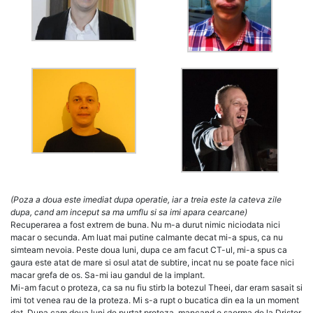
(Poza a doua este imediat dupa operatie, iar a treia este la cateva zile
dupa, cand am inceput sa ma umflu si sa imi apara cearcane)
Recuperarea a fost extrem de buna. Nu m-a durut nimic niciodata nici
macar o secunda. Am luat mai putine calmante decat mi-a spus, ca nu
simteam nevoia. Peste doua luni, dupa ce am facut CT-ul, mi-a spus ca
gaura este atat de mare si osul atat de subtire, incat nu se poate face nici
macar grefa de os. Sa-mi iau gandul de la implant.
Mi-am facut o proteza, ca sa nu fiu stirb la botezul Theei, dar eram sasait si
imi tot venea rau de la proteza. Mi s-a rupt o bucatica din ea la un moment
dat. Dupa cam doua luni de purtat proteza, mancand o saorma de la Dristor