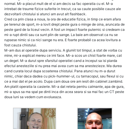
normal. Mi-a placut mult de el si am decis sa fac operatia cu el. M-a
intrebat de traume fizice suferite in trecut, ca sa caute posibile cauze ale
dezvoltarii chistului si atunci am avut alt flashback.
Cred ca prin clasa a noua, la ora de educatie fizica, in timp ce eram afara
pe terenul de sport, m-a lovit drept peste gura o minge de oina, aruncata de
peste gard de la liceul vecin. A fost un impact foarte puternic si credeam ca
mi-a rupt dintii sau ca sunt plin de sange. La baie am observat ca nu se
rupsese nimic si ca nici sange nu era. E foarte probabil ca acea lovitura a
fost cauza chistului.
M-am dus al operatie dupa serviciu. A glumit tot timpul, a stat de vorba cu
mine, mi-a explicat mereu ce imi face. Mi-a scos un chist foarte mare, cat
un deget. M-a durut spre sfarsitul operatiei cand a inceput sa isi piarda
efectul anesteziile si nu prea mai avea cum sa ma anestezieze. Ma durea
cand curata locul dupa scoaterea chistului. Pana atunci nu m-a durut
nimic, chiar daca dadea cu pick-hummer-ul, cu tarnacopul, sau flexul si cu
ce a mai dat el pe acolo. Dupa cam doua ore am iesit din cabinet zambind.
Am platit operatia la casierie. Mi-a dat reteta pentru calmante, apa de gura,
mi-a spus sa ma spal pe dinti inca din acea seara si sa mai fac un CT peste
doua luni sa vedem cum evolueaza.