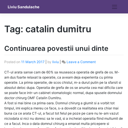
Skip
Liviu Sandulache
to
content
Tag:
catalin dumitru
Continuarea povestii unui dinte
on
Posted on
11 March 2017
|
by
liviu
|
Leave a Comment
Continuarea
povestii
CT-ul arata sanse cam de 60% sa reuseasca operatia de grefa de os. M-
unui
am dus foarte relaxat la operatie, ca aveam deja experienta cu prima
dinte
operatie. La prima operatie, de scos chistul, m-a durut putin pe la sfarsit si
absolut deloc dupa. Operatia de grefa de os se anunta cea mai dificila care
se poate face intr-un cabinet stomatologic normal, dupa spusele domnului
doctor chirurg OMF Catalin Dumitru.
A fost si mai bine ca prima oara. Domnul chirurg a glumit si a vorbit tot
timpul, imi explica mereu ce face, s-a dovedit ca realitatea era chiar mai
buna ca ce arata CT-ul, a facut tot felul pe poze pe care nu le-am vazut
niciodata si nici nu doresc sa le vad, si a incheiat operatia fiind multumit de
ce a facut. Inca o data domnul chirurg a emanat multa pricepere si