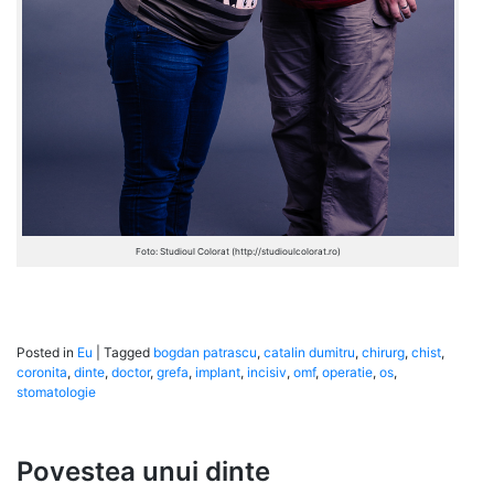
Foto: Studioul Colorat (http://studioulcolorat.ro)
Posted in
Eu
|
Tagged
bogdan patrascu
,
catalin dumitru
,
chirurg
,
chist
,
coronita
,
dinte
,
doctor
,
grefa
,
implant
,
incisiv
,
omf
,
operatie
,
os
,
stomatologie
Povestea unui dinte