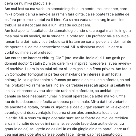
ceva ce nu mi-a placut la el.
Am mai fost sa ma vada un stomatolog de la un centru mai smecher, care
mi-a promis ca nu e nevoie sa raman fara dinte, ca se poate face aditie de
os fara probleme si totul va fi bine. Ca sa ma vada un chirurg in acel loc,
trebuia sa astept cam doua luni, atat de ocupat era.
Am fost apoi la facultatea de stomatologie unde si-au bagat mainile in gura
mea mai multi medici, de la studenti la profesori. Un profesor mi-a spus ca
raman fara doi incisivi, ca trebuie sa ii tratam pe canal pe ceilalti doi inainte
de operatie si ca ma anesteziaza total. Mi-a displacut modul in care a
vorbit cu mine acel profesor.
Am cautat pe internet chirurgi OMF (oro-maxilo-faciala) si l-am gasit pe
domnul doctor Catalin Dumitru care mi-a inspirat incredere si avea review-
uri pozitive. Lucra la spitalul militar si l-am gasit la o firma privata. Am facut
un Computer Tomograf la partea de maxilar care interesa si am fost la
chirurg. Mi-a explicat calm si frumos pe unde e chistul, ce a afectat, ca cel
mai probabil voi ramane fara incisiv, ca trebuie rezecati apical si ceilalti trei
incisivi deoarece aveau afectate radacinile afectate, ca umblatul pe
canale se face neaparat numai in timpul operatiei, ca altfel ma voi umfla
rau de tot, deoarece infectia ar cobora prin canale. Mi-a dat trei variante
de anestezie: totala, locala cu injectie si cea cu gaz ilariant. Mi-a explicat
avantajele si dezavantajele fiecarea si am ales anestezia locala cu
injectie. Mi-a spus ca dupa operatie sunt sanse foarte de mici de recidiva
si ca in functie de ce os imi ramane, se poate face doar aditie de os (cu
granule de os) sau grefa de os (imi ia os din gingie din alta parte), care ar fi
cea mai grea operatie care se poate face intr-un cabinet stomatologic