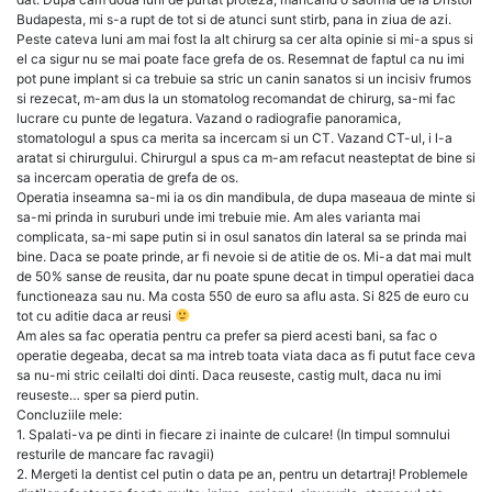
Budapesta, mi s-a rupt de tot si de atunci sunt stirb, pana in ziua de azi.
Peste cateva luni am mai fost la alt chirurg sa cer alta opinie si mi-a spus si
el ca sigur nu se mai poate face grefa de os. Resemnat de faptul ca nu imi
pot pune implant si ca trebuie sa stric un canin sanatos si un incisiv frumos
si rezecat, m-am dus la un stomatolog recomandat de chirurg, sa-mi fac
lucrare cu punte de legatura. Vazand o radiografie panoramica,
stomatologul a spus ca merita sa incercam si un CT. Vazand CT-ul, i l-a
aratat si chirurgului. Chirurgul a spus ca m-am refacut neasteptat de bine si
sa incercam operatia de grefa de os.
Operatia inseamna sa-mi ia os din mandibula, de dupa maseaua de minte si
sa-mi prinda in suruburi unde imi trebuie mie. Am ales varianta mai
complicata, sa-mi sape putin si in osul sanatos din lateral sa se prinda mai
bine. Daca se poate prinde, ar fi nevoie si de atitie de os. Mi-a dat mai mult
de 50% sanse de reusita, dar nu poate spune decat in timpul operatiei daca
functioneaza sau nu. Ma costa 550 de euro sa aflu asta. Si 825 de euro cu
tot cu aditie daca ar reusi
Am ales sa fac operatia pentru ca prefer sa pierd acesti bani, sa fac o
operatie degeaba, decat sa ma intreb toata viata daca as fi putut face ceva
sa nu-mi stric ceilalti doi dinti. Daca reuseste, castig mult, daca nu imi
reuseste… sper sa pierd putin.
Concluziile mele:
1. Spalati-va pe dinti in fiecare zi inainte de culcare! (In timpul somnului
resturile de mancare fac ravagii)
2. Mergeti la dentist cel putin o data pe an, pentru un detartraj! Problemele