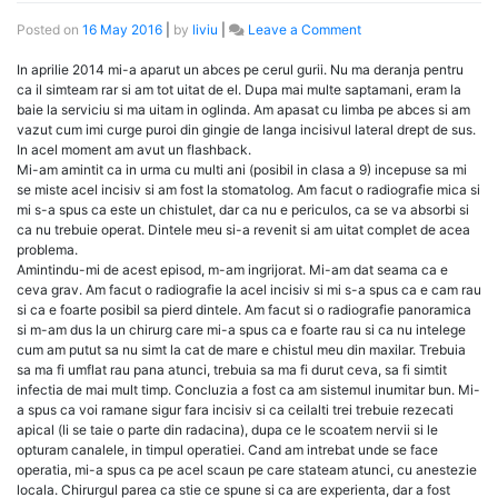
on
Posted on
16 May 2016
|
by
liviu
|
Leave a Comment
Povestea
unui
In aprilie 2014 mi-a aparut un abces pe cerul gurii. Nu ma deranja pentru
dinte
ca il simteam rar si am tot uitat de el. Dupa mai multe saptamani, eram la
baie la serviciu si ma uitam in oglinda. Am apasat cu limba pe abces si am
vazut cum imi curge puroi din gingie de langa incisivul lateral drept de sus.
In acel moment am avut un flashback.
Mi-am amintit ca in urma cu multi ani (posibil in clasa a 9) incepuse sa mi
se miste acel incisiv si am fost la stomatolog. Am facut o radiografie mica si
mi s-a spus ca este un chistulet, dar ca nu e periculos, ca se va absorbi si
ca nu trebuie operat. Dintele meu si-a revenit si am uitat complet de acea
problema.
Amintindu-mi de acest episod, m-am ingrijorat. Mi-am dat seama ca e
ceva grav. Am facut o radiografie la acel incisiv si mi s-a spus ca e cam rau
si ca e foarte posibil sa pierd dintele. Am facut si o radiografie panoramica
si m-am dus la un chirurg care mi-a spus ca e foarte rau si ca nu intelege
cum am putut sa nu simt la cat de mare e chistul meu din maxilar. Trebuia
sa ma fi umflat rau pana atunci, trebuia sa ma fi durut ceva, sa fi simtit
infectia de mai mult timp. Concluzia a fost ca am sistemul inumitar bun. Mi-
a spus ca voi ramane sigur fara incisiv si ca ceilalti trei trebuie rezecati
apical (li se taie o parte din radacina), dupa ce le scoatem nervii si le
opturam canalele, in timpul operatiei. Cand am intrebat unde se face
operatia, mi-a spus ca pe acel scaun pe care stateam atunci, cu anestezie
locala. Chirurgul parea ca stie ce spune si ca are experienta, dar a fost