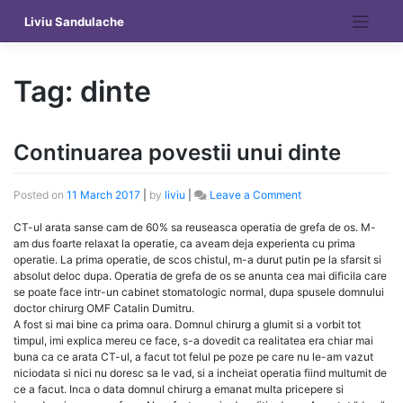
Skip
Liviu Sandulache
to
content
Tag:
dinte
Continuarea povestii unui dinte
on
Posted on
11 March 2017
|
by
liviu
|
Leave a Comment
Continuarea
povestii
CT-ul arata sanse cam de 60% sa reuseasca operatia de grefa de os. M-
unui
am dus foarte relaxat la operatie, ca aveam deja experienta cu prima
dinte
operatie. La prima operatie, de scos chistul, m-a durut putin pe la sfarsit si
absolut deloc dupa. Operatia de grefa de os se anunta cea mai dificila care
se poate face intr-un cabinet stomatologic normal, dupa spusele domnului
doctor chirurg OMF Catalin Dumitru.
A fost si mai bine ca prima oara. Domnul chirurg a glumit si a vorbit tot
timpul, imi explica mereu ce face, s-a dovedit ca realitatea era chiar mai
buna ca ce arata CT-ul, a facut tot felul pe poze pe care nu le-am vazut
niciodata si nici nu doresc sa le vad, si a incheiat operatia fiind multumit de
ce a facut. Inca o data domnul chirurg a emanat multa pricepere si