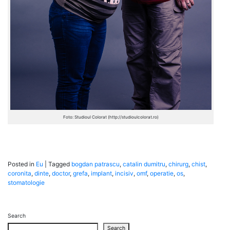
Foto: Studioul Colorat (http://studioulcolorat.ro)
Posted in
Eu
|
Tagged
bogdan patrascu
,
catalin dumitru
,
chirurg
,
chist
,
coronita
,
dinte
,
doctor
,
grefa
,
implant
,
incisiv
,
omf
,
operatie
,
os
,
stomatologie
Search
Search