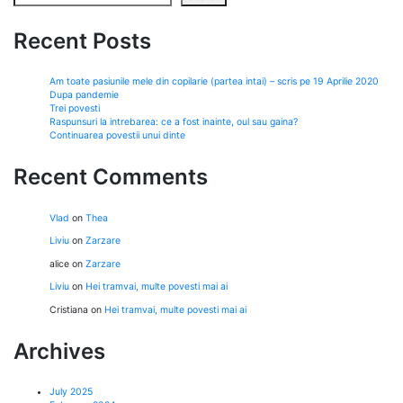
Recent Posts
Am toate pasiunile mele din copilarie (partea intai) – scris pe 19 Aprilie 2020
Dupa pandemie
Trei povesti
Raspunsuri la intrebarea: ce a fost inainte, oul sau gaina?
Continuarea povestii unui dinte
Recent Comments
Vlad
on
Thea
Liviu
on
Zarzare
alice
on
Zarzare
Liviu
on
Hei tramvai, multe povesti mai ai
Cristiana
on
Hei tramvai, multe povesti mai ai
Archives
July 2025