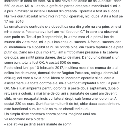
incredere in ceea ce face. Nu a fost nevoie de aditie de os. A costat “doar”
550 de euro. Mi-a luat doua grefe din partea dreapta a mandibulei si mi le-
a pus in maxilar, la incisivul lateral din dreapta. Operatia a fost un succes.
Nu m-a durut absolut nimic nici in timpul operatiei, nici dupa. Asta a fost pe
17 mai 2016.
La urmatoarele controale s-a dovedit ca una din grefe nu s-a prins bine si
mi-a scos-o. Peste cateva luni am mai facut un CT in care s-a observat
cam putin os. Totusi pe 9 septembrie, in ultima mea zi la primul loc de
munca din viata mea, mi-a pus implantul cu succes. A fost cu succes, dar
cu mentiunea ca e posibil sa nu se prinda bine, din cauza faptului ca e prea
putin os. Cand mi-a pus implantul am simtit o mare presiune si la cateva
ore dupa, am simtit prima durere, destul de mare. Dar cu un calmant si un
somn bun, totul a fost OK. A costat 600 de euro.
Peste cinci luni, pe 10 februarie 2017, in ultima mea zi de munca de la al
doilea loc de munca, domnul doctor Bogdan Patrascu, colegul domnului
chirurg, cel care a avut initial ideea sa incercam operatia si cel care a
asistat mereu la toata controalele, mi-a verificat implantul si totul a parut
OK. Mi-a luat amprenta pentru coronita si peste doua saptamani, dupa o
retusare a culorii, la mai bine de doi ani si jumatate de cand am devenit
stirb, mi-am recapatat incisivul lateral drept, sub forma unei coronite. A
costat 220 de euro. Sunt foarte multumit de tot, chiar daca acest dinte nu
este functional si nu trebuie sa musc chestii tari cu el.
Un simplu dinte conteaza enorm pentru imaginea unui om.
Va recomand inca o data:
– spalati-va pe dinti seara inainte de somn