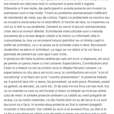
noi romanii am stat prea mult in comunism si prea multi il regreta.
Diferente or fi ele multe, dar participand in aceste proiecte am invatat ca
asemanari sunt si mai multe. Tinerii au probleme asemanatoare indiferent
de standardul de viata, sau de cultura. Faptul ca problemele se rezolva sau
se incearca rezolvarea lor in mod diferit, in functie de tara, nu inseamna ca
unii au si altii nu au probleme. Oamenii au nevoi si bucurii asemanatoare,
chiar daca la niveluri diferite. Schimburile interculturale sunt o metoda
excelenta de a invata despre ceilalti si te intorci cu informatii utile in
comunitatea ta. Asa ca recomand tuturor parintilor sa-si trimita copiii in
astfel de schimburi, ca s-ar putea sa le schimbe viata in bine. Recomand
studentilor sa plece in schimburi, ca sigur se vor distra si isi vor face o
gramada de prieteni pe care apoi ii pot vizita.
In proiectul din Italia la prima sedinta pe care am avut-o impreuna, am avut
pe perete un panou mare cu trei coloane: Expectations, Contributions and
Fears si a trebuit ca noi sa scriem ceva in dreptul fiecarei coloane. La
expectations nu stiu daca am scris ceva, la contributions am scris “a lot of
socializing” si la fears am scris “country presentation”. In proiecte trebuie
sa-ti prezinti tara intr-o seara. Sa povestesti, sa arati poze, filmulete, poate
sa gatesti, sa dansezi, sa canti etc. Si de asta imi era frica cel mai mult. Era
ca un examen la care nu am invatat si stiam ca trebuie sa invat pe ultima
suta de metri. In ambele proiecte simteam ca ceilalti au venit pregatiti de
acasa, ca au multe materiale, ca stiu foarte bine ce au de facut si ca sunt
bucurosi sa o faca. In aceste doua proiecte au fost si oameni pregatiti,
incantati si fara emotii. Dar ceilalti au avut si ei aceeasi frica, au stat si ei
sa faca cercetare pe ultima suta de metri si mereu ne-am bucurat cu totii