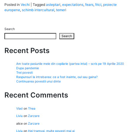
Posted in
Vechi
|
Tagged
asteptari
,
expectations
,
fears
,
frici
,
proiecte
europene
,
schimb intercultural
,
temeri
Search
Search
Recent Posts
Am toate pasiunile mele din copilarie (partea intai) – scris pe 19 Aprilie 2020
Dupa pandemie
Trei povesti
Raspunsuri la intrebarea: ce a fost inainte, oul sau gaina?
Continuarea povestii unui dinte
Recent Comments
Vlad
on
Thea
Liviu
on
Zarzare
alice
on
Zarzare
Liviu
on
Hei tramvai, multe povesti mai ai