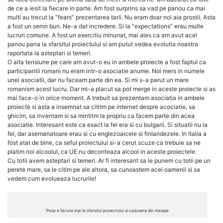
de ce a iesit la fiecare in parte. Am fost surprins sa vad pe panou ca mai
multi au trecut la “fears” prezentarea tarii. Nu eram doar noi aia prostii. Asta
a fost un semn bun. Ne-a dat incredere. Si la “expectations” erau multe
lucruri comune. A fost un exercitiu minunat, mai ales ca am avut acel
panou pana la sfarsitul proiectului si am putut vedea evolutia noastra
raportata la asteptari si temeri.
O alta tensiune pe care am avut-o eu in ambele proiecte a fost faptul ca
participantii romani nu eram intr-o asociatie anume. Noi mers in numele
unei asociatii, dar nu faceam parte din ea. Si mi s-a parut un mare
romanism acest lucru. Dar mi-a placut sa pot merge in aceste proiecte si as
mai face-o in orice moment. A trebuit sa prezentam asociatia in ambele
proiecte si asta a insemnat sa cititm pe internet despre acociatie, sa
ghicim, sa inventam si sa mintitm la propriu ca facem parte din acea
asociatie. Interesant este ca exact la fel era si cu bulgarii. Si situatii nu la
fel, dar asemanatoare erau si cu englezoaicele si finlandezele. In Italia a
fost atat de bine, ca seful proiectului si-a cerut scuze ca trebuie sa ne
platim noi alcoolul, ca UE nu deconteaza alcool in aceste proiectele.
Cu totii avem asteptari si temeri. Ar fi interesant sa le punem cu totii pe un
perete mare, sa le citim pe ale altora, sa cunoastem acei oamenii si sa
vedem cum evolueaza lucrurile!
Poza e facuta mai la sfarsitul proiectului si cazusera din mesaje