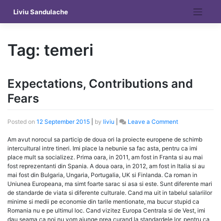
Skip
Liviu Sandulache
to
content
Tag:
temeri
Expectations, Contributions and
Fears
on
Posted on
12 September 2015
|
by
liviu
|
Leave a Comment
Expectations,
Contributions
Am avut norocul sa particip de doua ori la proiecte europene de schimb
and
intercultural intre tineri. Imi place la nebunie sa fac asta, pentru ca imi
Fears
place mult sa socializez. Prima oara, in 2011, am fost in Franta si au mai
fost reprezentanti din Spania. A doua oara, in 2012, am fost in Italia si au
mai fost din Bulgaria, Ungaria, Portugalia, UK si Finlanda. Ca roman in
Uniunea Europeana, ma simt foarte sarac si asa si este. Sunt diferente mari
de standarde de viata si diferente culturale. Cand ma uit in tabelul salariilor
minime si medii pe economie din tarile mentionate, ma bucur stupid ca
Romania nu e pe ultimul loc. Cand vizitez Europa Centrala si de Vest, imi
dau seama ca noi nu vom ajunge prea curand la standardele lor, pentru ca