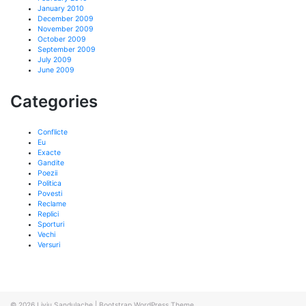
January 2010
December 2009
November 2009
October 2009
September 2009
July 2009
June 2009
Categories
Conflicte
Eu
Exacte
Gandite
Poezii
Politica
Povesti
Reclame
Replici
Sporturi
Vechi
Versuri
© 2026
Liviu Sandulache
|
Bootstrap WordPress Theme