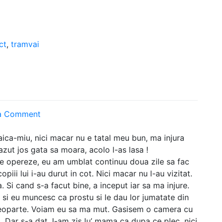
ct
,
tramvai
on
a Comment
Poveste
din
ica-miu, nici macar nu e tatal meu bun, ma injura
tramvai
zut jos gata sa moara, acolo l-as lasa !
 se opereze, eu am umblat continuu doua zile sa fac
iii lui i-au durut in cot. Nici macar nu l-au vizitat.
 Si cand s-a facut bine, a inceput iar sa ma injure.
 si eu muncesc ca prostu si le dau lor jumatate din
 deoparte. Voiam eu sa ma mut. Gasisem o camera cu
a. Dar s-a dat. I-am zis lu’ mama ca dupa ce plec, nici