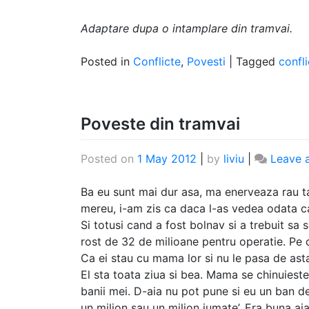
Adaptare dupa o intamplare din tramvai.
Posted in
Conflicte
,
Povesti
|
Tagged
confli
Poveste din tramvai
Posted on
1 May 2012
|
by
liviu
|
Leave 
Ba eu sunt mai dur asa, ma enerveaza rau ta
mereu, i-am zis ca daca l-as vedea odata ca
Si totusi cand a fost bolnav si a trebuit sa
rost de 32 de milioane pentru operatie. Pe cop
Ca ei stau cu mama lor si nu le pasa de asta.
El sta toata ziua si bea. Mama se chinuieste
banii mei. D-aia nu pot pune si eu un ban
un milion sau un milion jumate’. Era buna ai