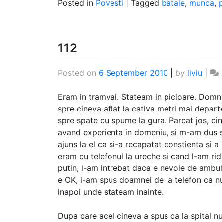
Posted in
Povesti
|
Tagged
bataie
,
munca
,
112
Posted on
6 September 2010
|
by
liviu
|
Eram in tramvai. Stateam in picioare. Domn
spre cineva aflat la cativa metri mai depart
spre spate cu spume la gura. Parcat jos, c
avand experienta in domeniu, si m-am dus sp
ajuns la el ca si-a recapatat constienta si a 
eram cu telefonul la ureche si cand l-am ri
putin, l-am intrebat daca e nevoie de ambul
e OK, i-am spus doamnei de la telefon ca nu
inapoi unde stateam inainte.
Dupa care acel cineva a spus ca la spital n