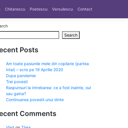
u
Chitarescu
Poetescu
Versulescu
Contact
arch
Search
ecent Posts
Am toate pasiunile mele din copilarie (partea
intai) – scris pe 19 Aprilie 2020
Dupa pandemie
Trei povesti
Raspunsuri la intrebarea: ce a fost inainte, oul
sau gaina?
Continuarea povestii unui dinte
ecent Comments
Vlad
on
Thea