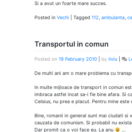
Si a avut un foarte mare succes.
Posted in
Vechi
|
Tagged
112
,
ambulanta
,
ce
Transportul in comun
Posted on
19 February 2010
|
by
liviu
|
L
De multi ani am o mare problema cu transpo
In multe mijloace de transport in comun
imbraca astfel incat sa-i fie bine afara. Si 
Celsius, nu prea e placut. Pentru mine este c
Bine, romanii in general sunt mai ciudati si 
cauzata de comunism. Si probabil nu exista 
Dar promit ca o voi face eu. La anu
…