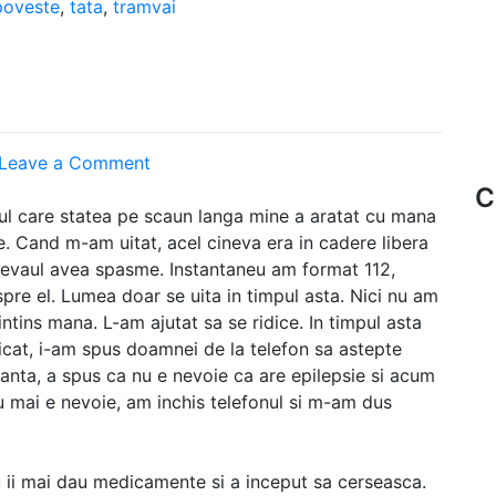
poveste
,
tata
,
tramvai
on
Leave a Comment
112
C
ul care statea pe scaun langa mine a aratat cu mana
e. Cand m-am uitat, acel cineva era in cadere libera
inevaul avea spasme. Instantaneu am format 112,
re el. Lumea doar se uita in timpul asta. Nici nu am
intins mana. L-am ajutat sa se ridice. In timpul asta
dicat, i-am spus doamnei de la telefon sa astepte
anta, a spus ca nu e nevoie ca are epilepsie si acum
 mai e nevoie, am inchis telefonul si m-am dus
u ii mai dau medicamente si a inceput sa cerseasca.