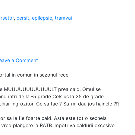
rsetor
,
cersit
,
epilepsie
,
tramvai
on
eave a Comment
Transportul
in
rtul in comun in sezonul rece.
comun
 este MUUUUUUUUUUUULT prea cald. Omul se
cand intri de la -5 grade Celsius la 25 de grade
hiar ingrozitor. Ce sa fac ? Sa-mi dau jos hainele ?!?
vor sa le fie foarte cald. Asta este tot o sechela
vreo plangere la RATB impotriva caldurii excesive.