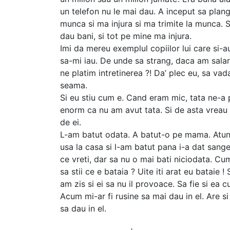
un telefon nu le mai dau. A inceput sa plang
munca si ma injura si ma trimite la munca. S
dau bani, si tot pe mine ma injura.
Imi da mereu exemplul copiilor lui care si-a
sa-mi iau. De unde sa strang, daca am salar
ne platim intretinerea ?! Da’ plec eu, sa vada
seama.
Si eu stiu cum e. Cand eram mic, tata ne-a 
enorm ca nu am avut tata. Si de asta vreau 
de ei.
L-am batut odata. A batut-o pe mama. Atunci
usa la casa si l-am batut pana i-a dat sangel
ce vreti, dar sa nu o mai bati niciodata. Cu
sa stii ce e bataia ? Uite iti arat eu bataie !
am zis si ei sa nu il provoace. Sa fie si ea c
Acum mi-ar fi rusine sa mai dau in el. Are s
sa dau in el.