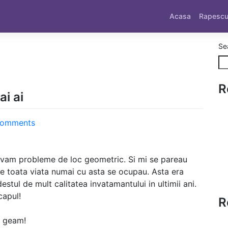
Acasa
Rapesc
Se
R
ai ai
on
Comments
Hei
tramvai,
multe
zolvam probleme de loc geometric. Si mi se pareau
povesti
re toata viata numai cu asta se ocupau. Asta era
mai
estul de mult calitatea invatamantului in ultimii ani.
ai
capul!
R
n geam!