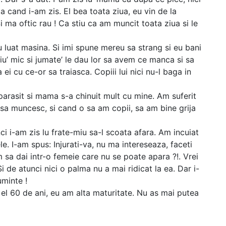
a cand i-am zis. El bea toata ziua, eu vin de la
i ma oftic rau ! Ca stiu ca am muncit toata ziua si le
u luat masina. Si imi spune mereu sa strang si eu bani
iu’ mic si jumate’ le dau lor sa avem ce manca si sa
 ei cu ce-or sa traiasca. Copiii lui nici nu-l baga in
parasit si mama s-a chinuit mult cu mine. Am suferit
sa muncesc, si cand o sa am copii, sa am bine grija
 i-am zis lu frate-miu sa-l scoata afara. Am incuiat
e. I-am spus: Injurati-va, nu ma intereseaza, faceti
m sa dai intr-o femeie care nu se poate apara ?!. Vrei
 Si de atunci nici o palma nu a mai ridicat la ea. Dar i-
uminte !
i el 60 de ani, eu am alta maturitate. Nu as mai putea