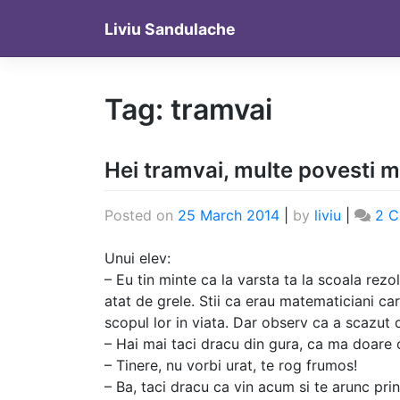
Skip
Liviu Sandulache
to
content
Tag:
tramvai
Hei tramvai, multe povesti m
Posted on
25 March 2014
|
by
liviu
|
2 
Unui elev:
– Eu tin minte ca la varsta ta la scoala re
atat de grele. Stii ca erau matematiciani ca
scopul lor in viata. Dar observ ca a scazut d
– Hai mai taci dracu din gura, ca ma doare 
– Tinere, nu vorbi urat, te rog frumos!
– Ba, taci dracu ca vin acum si te arunc pri