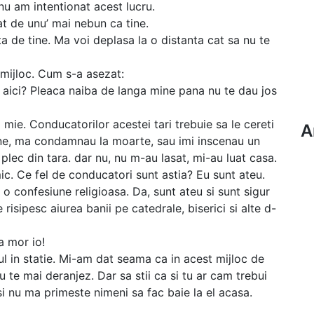
nu am intentionat acest lucru.
dat de unu’ mai nebun ca tine.
ta de tine. Ma voi deplasa la o distanta cat sa nu te
 mijloc. Cum s-a asezat:
p aici? Pleaca naiba de langa mine pana nu te dau jos
l mie. Conducatorilor acestei tari trebuie sa le cereti
A
ine, ma condamnau la moarte, sau imi inscenau un
lec din tara. dar nu, nu m-au lasat, mi-au luat casa.
ic. Ce fel de conducatori sunt astia? Eu sunt ateu.
o confesiune religioasa. Da, sunt ateu si sunt sigur
e risipesc aiurea banii pe catedrale, biserici si alte d-
a mor io!
 in statie. Mi-am dat seama ca in acest mijloc de
nu te mai deranjez. Dar sa stii ca si tu ar cam trebui
si nu ma primeste nimeni sa fac baie la el acasa.