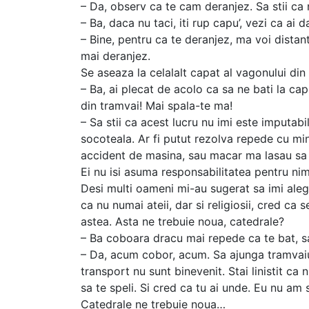
– Da, observ ca te cam deranjez. Sa stii ca 
– Ba, daca nu taci, iti rup capu’, vezi ca ai 
– Bine, pentru ca te deranjez, ma voi distan
mai deranjez.
Se aseaza la celalalt capat al vagonului din
– Ba, ai plecat de acolo ca sa ne bati la ca
din tramvai! Mai spala-te ma!
– Sa stii ca acest lucru nu imi este imputabi
socoteala. Ar fi putut rezolva repede cu m
accident de masina, sau macar ma lasau sa p
Ei nu isi asuma responsabilitatea pentru nim
Desi multi oameni mi-au sugerat sa imi aleg 
ca nu numai ateii, dar si religiosii, cred ca s
astea. Asta ne trebuie noua, catedrale?
– Ba coboara dracu mai repede ca te bat, s
– Da, acum cobor, acum. Sa ajunga tramvaiul
transport nu sunt binevenit. Stai linistit ca 
sa te speli. Si cred ca tu ai unde. Eu nu am 
Catedrale ne trebuie noua…