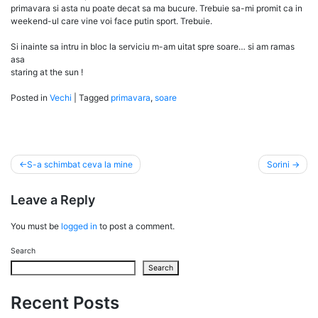
primavara si asta nu poate decat sa ma bucure. Trebuie sa-mi promit ca in
weekend-ul care vine voi face putin sport. Trebuie.
Si inainte sa intru in bloc la serviciu m-am uitat spre soare… si am ramas
asa
staring at the sun !
Posted in
Vechi
|
Tagged
primavara
,
soare
Post
S-a schimbat ceva la mine
Sorini
navigation
Leave a Reply
You must be
logged in
to post a comment.
Search
Search
Recent Posts