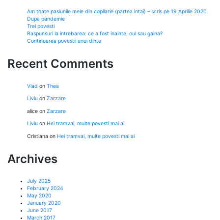
Am toate pasiunile mele din copilarie (partea intai) – scris pe 19 Aprilie 2020
Dupa pandemie
Trei povesti
Raspunsuri la intrebarea: ce a fost inainte, oul sau gaina?
Continuarea povestii unui dinte
Recent Comments
Vlad
on
Thea
Liviu
on
Zarzare
alice
on
Zarzare
Liviu
on
Hei tramvai, multe povesti mai ai
Cristiana
on
Hei tramvai, multe povesti mai ai
Archives
July 2025
February 2024
May 2020
January 2020
June 2017
March 2017