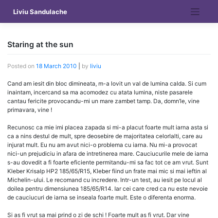
Skip
Liviu Sandulache
to
content
Staring at the sun
Posted on
18 March 2010
|
by
liviu
Cand am iesit din bloc dimineata, m-a lovit un val de lumina calda. Si cum
inaintam, incercand sa ma acomodez cu atata lumina, niste pasarele
cantau fericite provocandu-mi un mare zambet tamp. Da, domn’le, vine
primavara, vine !
Recunosc ca mie imi placea zapada si mi-a placut foarte mult iarna asta si
ca a nins destul de mult, spre deosebire de majoritatea celorlalti, care au
injurat mult. Eu nu am avut nici-o problema cu iarna. Nu mi-a provocat
nici-un prejudiciu in afara de intretinerea mare. Cauciucurile mele de iarna
s-au dovedit a fi foarte eficiente permitandu-mi sa fac tot ce am vrut. Sunt
Kleber Krisalp HP2 185/65/R15, Kleber fiind un frate mai mic si mai ieftin al
Michelin-ului. Le recomand cu incredere. Intr-un test, au iesit pe locul al
doilea pentru dimensiunea 185/65/R14. Iar cei care cred ca nu este nevoie
de cauciucuri de iarna se inseala foarte mult. Este o diferenta enorma.
Si as fi vrut sa mai prind o zi de schi ! Foarte mult as fi vrut. Dar vine